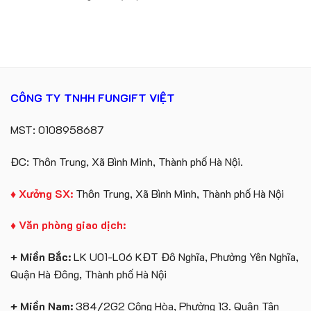
Gấu
tô
Trung
bông
số
tâm
kèm
lượng
KEO
túi
lớn
giấy
in
in
ấn
logo
logo
Vinhomes
theo
CÔNG TY TNHH FUNGIFT VIỆT
Royal
yêu
Island
cầu
MST: 0108958687
ĐC: Thôn Trung, Xã Bình Minh, Thành phố Hà Nội.
♦ Xưởng SX:
Thôn Trung, Xã Bình Minh, Thành phố Hà Nội
♦ Văn phòng giao dịch:
+ Miền Bắc:
LK U01-L06 KĐT Đô Nghĩa, Phường Yên Nghĩa,
Quận Hà Đông, Thành phố Hà Nội
+ Miền Nam:
384/2G2 Cộng Hòa, Phường 13. Quận Tân