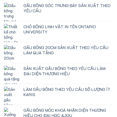
GẤU BÔNG SÓC TRƯNG BÀY SẢN XUẤT THEO
YÊU CẦU
CHÓ BÔNG LINH VẬT IN TÊN ONTARIO
UNIVERSITY
GẤU BÔNG 20CM SẢN XUẤT THEO YÊU CẦU
LÀM QUÀ TẶNG
SẢN XUẤT GẤU BÔNG THEO YÊU CẦU LÀM
ĐẠI DIỆN THƯƠNG HIỆU
LÀM GẤU BÔNG THEO YÊU CẦU SỐ LƯỢNG ÍT
KARIS
GẤU BÔNG MÓC KHOÁ NHẬN DIỆN THƯƠNG
HIỆU CHO ĐẠI HỌC AJOU