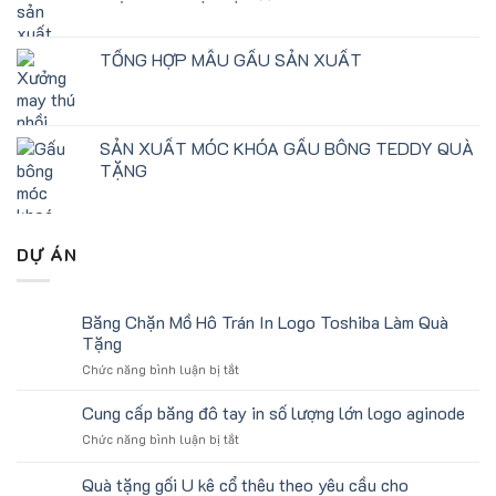
TỔNG HỢP MẪU GẤU SẢN XUẤT
SẢN XUẤT MÓC KHÓA GẤU BÔNG TEDDY QUÀ
TẶNG
DỰ ÁN
Băng Chặn Mồ Hô Trán In Logo Toshiba Làm Quà
Tặng
ở
Chức năng bình luận bị tắt
Băng
Chặn
Cung cấp băng đô tay in số lượng lớn logo aginode
Mồ
ở
Chức năng bình luận bị tắt
Hô
Cung
Trán
cấp
Quà tặng gối U kê cổ thêu theo yêu cầu cho
In
băng