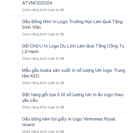
Logo
ATVNCG2026
đô
Toshiba
ở
Chức năng bình luận bị tắt
tay
Làm
Quà
in
Quà
tặng
số
Gấu Bông Mini In Logo Trường Học Làm Quà Tặng
Tặng
gối
lượng
Sinh Viên
U
lớn
ở
Chức năng bình luận bị tắt
kê
logo
Gấu
cổ
aginode
Bông
Gối Chữ U In Logo Du Lịch Làm Quà Tặng Công Ty
thêu
Mini
theo
Lữ Hành
In
yêu
ở
Chức năng bình luận bị tắt
Logo
cầu
Gối
Trường
cho
Chữ
Mẫu gấu koala sản xuất in số lượng lớn logo Trung
Học
ATVNCG2026
U
Làm
tâm KEO
In
Quà
ở
Chức năng bình luận bị tắt
Logo
Tặng
Mẫu
Du
Sinh
gấu
Đặt hàng gối tựa ô tô số lượng lớn in ấn logo theo
Lịch
Viên
koala
Làm
yêu cầu
sản
Quà
ở
Chức năng bình luận bị tắt
xuất
Tặng
Đặt
in
Công
hàng
Gấu bông kèm túi giấy in logo Vinhomes Royal
số
Ty
gối
lượng
Island
Lữ
tựa
lớn
Hành
ở
Chức năng bình luận bị tắt
ô
logo