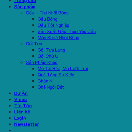
Trang chủ
Sản phẩm
Gấu – Thú Nhồi Bông
Gấu Bông
Gấu Tốt Nghiệp
Sản Xuất Gấu Theo Yêu Cầu
Móc Khoá Nhồi Bông
Gối Tựa
Gối Tựa Lưng
Gối Chữ U
Sản Phẩm Khác
Mũ Tai Bèo, Mũ Lưỡi Trai
Quà Tặng Sự Kiện
Chăn Nỉ
Ghế Ngồi Bệt
Dự Án
Video
Tin Tức
Liên hệ
Login
Newsletter