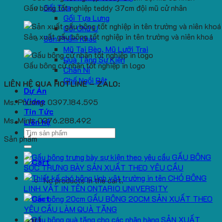
Gối Tựa
Gấu bông tốt nghiệp teddy 37cm đội mũ cử nhân
Gối Tựa Lưng
Gối Chữ U
Sản xuất gấu bông tốt nghiệp in tên trường và niên khoá
Sản Phẩm Khác
Mũ Tai Bèo, Mũ Lưỡi Trai
Quà Tặng Sự Kiện
Gấu bông cử nhân tốt nghiệp in logo
Chăn Nỉ
Ghế Ngồi Bệt
LIÊN HỆ QUA HOTLINE – ZALO:
Dự Án
Video
Ms. Phương: 0397.184.595
Tin Tức
Ms. Minh: 0376.288.492
Liên hệ
Search
Sản phẩm
for:
GẤU BÔNG
SÓC TRƯNG BÀY SẢN XUẤT THEO YÊU CẦU
CHÓ BÔNG
No products in the cart.
LINH VẬT IN TÊN ONTARIO UNIVERSITY
GẤU BÔNG 20CM SẢN XUẤT THEO
YÊU CẦU LÀM QUÀ TẶNG
SẢN XUẤT
Cart