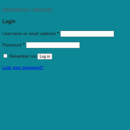
Developed by
Tiepthitute
Login
Username or email address
*
Password
*
Remember me
Log in
Lost your password?