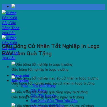
Skip
to
content
Dự Án
Gấu Bông Cử Nhân Tốt Nghiệp In Logo
BAV Làm Quà Tặng
Gấu bông tốt nghiệp in logo trường
Trang chủ
Sản phẩm
Gấu bông tốt nghiệp mặc áo cử nhân in logo trường
Gấu – Thú Nhồi Bông
Gấu Bông
Gấu Tốt Nghiệp
Gấu bông tốt nghiệp quà tặng ngày ra trường
Sản Xuất Gấu Theo Yêu Cầu
Móc Khoá Nhồi Bông