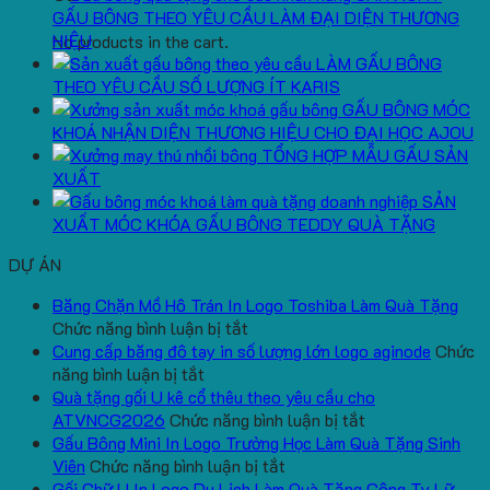
GẤU BÔNG THEO YÊU CẦU LÀM ĐẠI DIỆN THƯƠNG
HIỆU
No products in the cart.
LÀM GẤU BÔNG
THEO YÊU CẦU SỐ LƯỢNG ÍT KARIS
GẤU BÔNG MÓC
KHOÁ NHẬN DIỆN THƯƠNG HIỆU CHO ĐẠI HỌC AJOU
TỔNG HỢP MẪU GẤU SẢN
XUẤT
SẢN
XUẤT MÓC KHÓA GẤU BÔNG TEDDY QUÀ TẶNG
DỰ ÁN
Băng Chặn Mồ Hô Trán In Logo Toshiba Làm Quà Tặng
ở
Chức năng bình luận bị tắt
Băng
Cung cấp băng đô tay in số lượng lớn logo aginode
Chức
ở
Chặn
năng bình luận bị tắt
Cung
Mồ
Quà tặng gối U kê cổ thêu theo yêu cầu cho
cấp
Hô
ở
ATVNCG2026
Chức năng bình luận bị tắt
băng
Trán
Quà
Gấu Bông Mini In Logo Trường Học Làm Quà Tặng Sinh
đô
In
ở
tặng
Viên
Chức năng bình luận bị tắt
tay
Logo
Gấu
gối
Gối Chữ U In Logo Du Lịch Làm Quà Tặng Công Ty Lữ