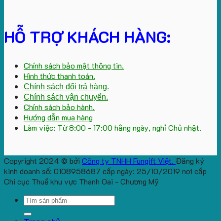
HỖ TRỢ KHÁCH HÀNG:
Chính sách bảo mật thông tin.
Hình thức thanh toán.
Chính sách đổi trả hàng.
Chính sách vận chuyển.
Chính sách bảo hành.
Hướng dẫn mua hàng
Làm việc: Từ 8:00 - 17:00 hằng ngày, nghỉ Chủ nhật.
Copyright 2024 © bởi
Công ty TNHH Fungift Việt.
Đăng ký
kinh doanh số: 0108958687 cấp ngày: 25/10/2019 nơi cấp
Chi cục Thuế khu vực Thanh Oai - Chương Mỹ
Search
for: