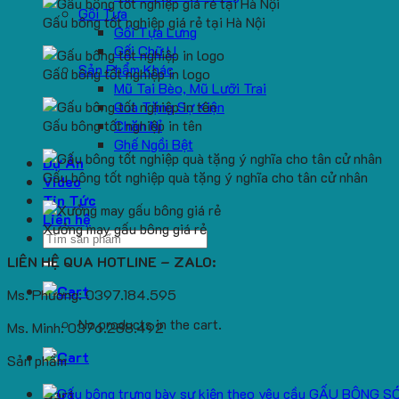
Gối Tựa
Gấu bông tốt nghiệp giá rẻ tại Hà Nội
Gối Tựa Lưng
Gối Chữ U
Sản Phẩm Khác
Gấu bông tốt nghiệp in logo
Mũ Tai Bèo, Mũ Lưỡi Trai
Quà Tặng Sự Kiện
Gấu bông tốt nghiệp in tên
Chăn Nỉ
Ghế Ngồi Bệt
Dự Án
Gấu bông tốt nghiệp quà tặng ý nghĩa cho tân cử nhân
Video
Tin Tức
Liên hệ
Xưởng may gấu bông giá rẻ
Search
for:
LIÊN HỆ QUA HOTLINE – ZALO:
Ms. Phương: 0397.184.595
No products in the cart.
Ms. Minh: 0376.288.492
Sản phẩm
GẤU BÔNG S
Cart