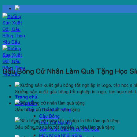
Skip
to
content
Dự Án
Gấu Bông Cử Nhân Làm Quà Tặng Học Si
Xưởng sản xuất gấu bông tốt nghiệp in logo, tên học sinh 
Trang chủ
Sản phẩm
Gấu bông cử nhân làm quà tặng
Gấu – Thú Nhồi Bông
Gấu Bông
Gấu Tốt Nghiệp
Gấu bông cử nhân tốt nghiệp in tên làm quà tặng
Sản Xuất Gấu Theo Yêu Cầu
Móc Khoá Nhồi Bông