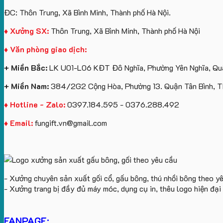
ĐC: Thôn Trung, Xã Bình Minh, Thành phố Hà Nội.
♦ Xưởng SX:
Thôn Trung, Xã Bình Minh, Thành phố Hà Nội
♦ Văn phòng giao dịch:
+ Miền Bắc:
LK U01-L06 KĐT Đô Nghĩa, Phường Yên Nghĩa, Quậ
+ Miền Nam:
384/2G2 Cộng Hòa, Phường 13. Quận Tân Bình, 
♦ Hotline - Zalo:
0397.184.595 - 0376.288.492
♦ Email:
fungift.vn@gmail.com
- Xưởng chuyên sản xuất gối cổ, gấu bông, thú nhồi bông theo y
- Xưởng trang bị đầy đủ máy móc, dụng cụ in, thêu logo hiện đạ
FANPAGE: