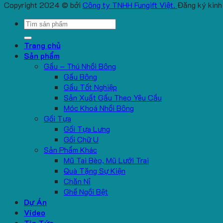
Copyright 2024 © bởi
Công ty TNHH Fungift Việt.
Đăng ký kinh
Search
for:
Trang chủ
Sản phẩm
Gấu – Thú Nhồi Bông
Gấu Bông
Gấu Tốt Nghiệp
Sản Xuất Gấu Theo Yêu Cầu
Móc Khoá Nhồi Bông
Gối Tựa
Gối Tựa Lưng
Gối Chữ U
Sản Phẩm Khác
Mũ Tai Bèo, Mũ Lưỡi Trai
Quà Tặng Sự Kiện
Chăn Nỉ
Ghế Ngồi Bệt
Dự Án
Video
Tin Tức