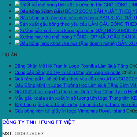
CHÓ BÔNG LIN
GẤU BÔNG 20CM SẢN XUẤT THEO Y
No products in the cart.
SẢN XUẤT GẤU 
LÀM GẤU BÔNG THEO
GẤU BÔNG MÓC K
TỔNG HỢP MẪU GẤU SẢN X
SẢN XU
DỰ ÁN
Băng Chặn Mồ Hô Trán In Logo Toshiba Làm Quà Tặng
Chứ
Cung cấp băng đô tay in số lượng lớn logo aginode
Chức nă
Quà tặng gối U kê cổ thêu theo yêu cầu cho ATVNCG202
Gấu Bông Mini In Logo Trường Học Làm Quà Tặng Sinh Viê
Gối Chữ U In Logo Du Lịch Làm Quà Tặng Công Ty Lữ Hàn
Mẫu gấu koala sản xuất in số lượng lớn logo Trung tâm K
Đặt hàng gối tựa ô tô số lượng lớn in ấn logo theo yêu cầu
Gấu bông kèm túi giấy in logo Vinhomes Royal Island
Chức 
CÔNG TY TNHH FUNGIFT VIỆT
MST: 0108958687