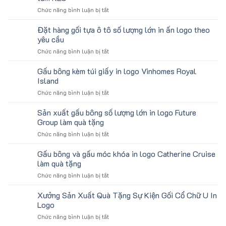
In
Quà
ở
Chức năng bình luận bị tắt
Logo
Tặng
Mẫu
Du
Sinh
gấu
Đặt hàng gối tựa ô tô số lượng lớn in ấn logo theo
Lịch
Viên
koala
Làm
yêu cầu
sản
Quà
ở
Chức năng bình luận bị tắt
xuất
Tặng
Đặt
in
Công
hàng
Gấu bông kèm túi giấy in logo Vinhomes Royal
số
Ty
gối
lượng
Island
Lữ
tựa
lớn
Hành
ở
Chức năng bình luận bị tắt
ô
logo
Gấu
tô
Trung
bông
Sản xuất gấu bông số lượng lớn in logo Future
số
tâm
kèm
lượng
Group làm quà tặng
KEO
túi
lớn
ở
Chức năng bình luận bị tắt
giấy
in
Sản
in
ấn
xuất
Gấu bông và gấu móc khóa in logo Catherine Cruise
logo
logo
gấu
Vinhomes
làm quà tặng
theo
bông
Royal
yêu
ở
Chức năng bình luận bị tắt
số
Island
cầu
Gấu
lượng
bông
Xưởng Sản Xuất Quà Tặng Sự Kiện Gối Cổ Chữ U In
lớn
và
in
Logo
gấu
logo
ở
Chức năng bình luận bị tắt
móc
Future
Xưởng