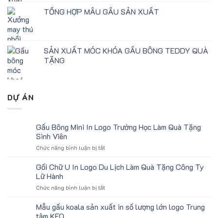
TỔNG HỢP MẪU GẤU SẢN XUẤT
SẢN XUẤT MÓC KHÓA GẤU BÔNG TEDDY QUÀ
TẶNG
DỰ ÁN
Gấu Bông Mini In Logo Trường Học Làm Quà Tặng
Sinh Viên
ở
Chức năng bình luận bị tắt
Gấu
Bông
Gối Chữ U In Logo Du Lịch Làm Quà Tặng Công Ty
Mini
Lữ Hành
In
ở
Chức năng bình luận bị tắt
Logo
Gối
Trường
Chữ
Mẫu gấu koala sản xuất in số lượng lớn logo Trung
Học
U
Làm
tâm KEO