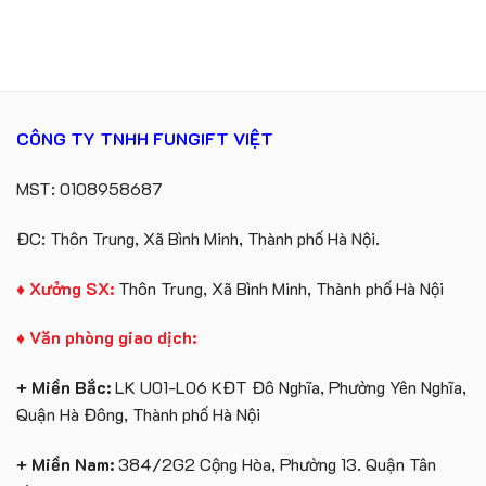
khóa
Group
Sản
in
làm
Xuất
logo
quà
Quà
Catherine
tặng
Tặng
Cruise
Sự
làm
Kiện
quà
Gối
tặng
CÔNG TY TNHH FUNGIFT VIỆT
Cổ
Chữ
U
MST: 0108958687
In
Logo
ĐC: Thôn Trung, Xã Bình Minh, Thành phố Hà Nội.
♦ Xưởng SX:
Thôn Trung, Xã Bình Minh, Thành phố Hà Nội
♦ Văn phòng giao dịch:
+ Miền Bắc:
LK U01-L06 KĐT Đô Nghĩa, Phường Yên Nghĩa,
Quận Hà Đông, Thành phố Hà Nội
+ Miền Nam:
384/2G2 Cộng Hòa, Phường 13. Quận Tân