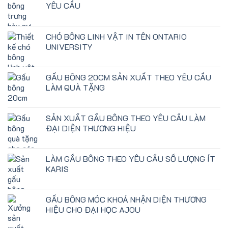
YÊU CẦU
CHÓ BÔNG LINH VẬT IN TÊN ONTARIO
UNIVERSITY
GẤU BÔNG 20CM SẢN XUẤT THEO YÊU CẦU
LÀM QUÀ TẶNG
SẢN XUẤT GẤU BÔNG THEO YÊU CẦU LÀM
ĐẠI DIỆN THƯƠNG HIỆU
LÀM GẤU BÔNG THEO YÊU CẦU SỐ LƯỢNG ÍT
KARIS
GẤU BÔNG MÓC KHOÁ NHẬN DIỆN THƯƠNG
HIỆU CHO ĐẠI HỌC AJOU