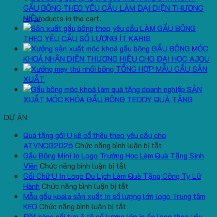
GẤU BÔNG THEO YÊU CẦU LÀM ĐẠI DIỆN THƯƠNG
HIỆU
No products in the cart.
LÀM GẤU BÔNG
THEO YÊU CẦU SỐ LƯỢNG ÍT KARIS
GẤU BÔNG MÓC
KHOÁ NHẬN DIỆN THƯƠNG HIỆU CHO ĐẠI HỌC AJOU
TỔNG HỢP MẪU GẤU SẢN
XUẤT
SẢN
XUẤT MÓC KHÓA GẤU BÔNG TEDDY QUÀ TẶNG
DỰ ÁN
Quà tặng gối U kê cổ thêu theo yêu cầu cho
ở
ATVNCG2026
Chức năng bình luận bị tắt
Quà
Gấu Bông Mini In Logo Trường Học Làm Quà Tặng Sinh
ở
tặng
Viên
Chức năng bình luận bị tắt
Gấu
gối
Gối Chữ U In Logo Du Lịch Làm Quà Tặng Công Ty Lữ
Bông
ở
U
Hành
Chức năng bình luận bị tắt
Mini
Gối
kê
Mẫu gấu koala sản xuất in số lượng lớn logo Trung tâm
ở
In
Chữ
cổ
KEO
Chức năng bình luận bị tắt
Mẫu
Logo
U
thêu
Đặt hàng gối tựa ô tô số lượng lớn in ấn logo theo yêu