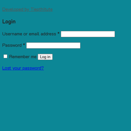
Developed by
Tiepthitute
Login
Username or email address
*
Password
*
Remember me
Log in
Lost your password?