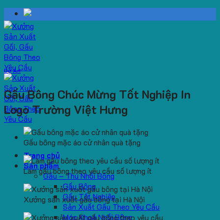
Skip
to
content
Dự Án
Gấu Bông Chúc Mừng Tốt Nghiệp In
Logo Trường Việt Hưng
Gấu bông mặc áo cử nhân quà tặng
Trang chủ
Sản phẩm
Làm gấu bông theo yêu cầu số lượng ít
Gấu – Thú Nhồi Bông
Gấu Bông
Gấu Tốt Nghiệp
Xưởng sản xuất gấu bông tại Hà Nội
Sản Xuất Gấu Theo Yêu Cầu
Móc Khoá Nhồi Bông