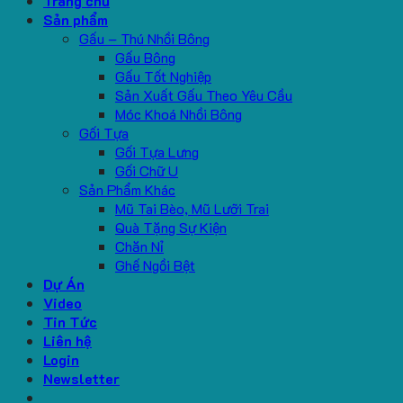
Trang chủ
Sản phẩm
Gấu – Thú Nhồi Bông
Gấu Bông
Gấu Tốt Nghiệp
Sản Xuất Gấu Theo Yêu Cầu
Móc Khoá Nhồi Bông
Gối Tựa
Gối Tựa Lưng
Gối Chữ U
Sản Phẩm Khác
Mũ Tai Bèo, Mũ Lưỡi Trai
Quà Tặng Sự Kiện
Chăn Nỉ
Ghế Ngồi Bệt
Dự Án
Video
Tin Tức
Liên hệ
Login
Newsletter