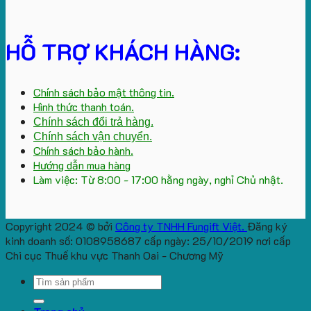
HỖ TRỢ KHÁCH HÀNG:
Chính sách bảo mật thông tin.
Hình thức thanh toán.
Chính sách đổi trả hàng.
Chính sách vận chuyển.
Chính sách bảo hành.
Hướng dẫn mua hàng
Làm việc: Từ 8:00 - 17:00 hằng ngày, nghỉ Chủ nhật.
Copyright 2024 © bởi
Công ty TNHH Fungift Việt.
Đăng ký
kinh doanh số: 0108958687 cấp ngày: 25/10/2019 nơi cấp
Chi cục Thuế khu vực Thanh Oai - Chương Mỹ
Search
for: