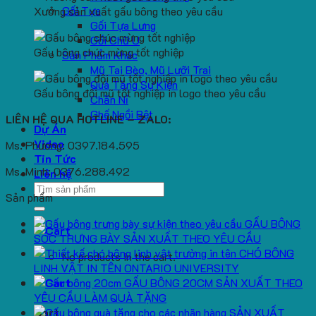
Gối Tựa
Xưởng sản xuất gấu bông theo yêu cầu
Gối Tựa Lưng
Gối Chữ U
Gấu bông chúc mừng tốt nghiệp
Sản Phẩm Khác
Mũ Tai Bèo, Mũ Lưỡi Trai
Quà Tặng Sự Kiện
Gấu bông đội mũ tốt nghiệp in logo theo yêu cầu
Chăn Nỉ
Ghế Ngồi Bệt
LIÊN HỆ QUA HOTLINE – ZALO:
Dự Án
Video
Ms. Phương: 0397.184.595
Tin Tức
Ms. Minh: 0376.288.492
Liên hệ
Search
Sản phẩm
for:
GẤU BÔNG
SÓC TRƯNG BÀY SẢN XUẤT THEO YÊU CẦU
CHÓ BÔNG
No products in the cart.
LINH VẬT IN TÊN ONTARIO UNIVERSITY
GẤU BÔNG 20CM SẢN XUẤT THEO
YÊU CẦU LÀM QUÀ TẶNG
SẢN XUẤT
Cart