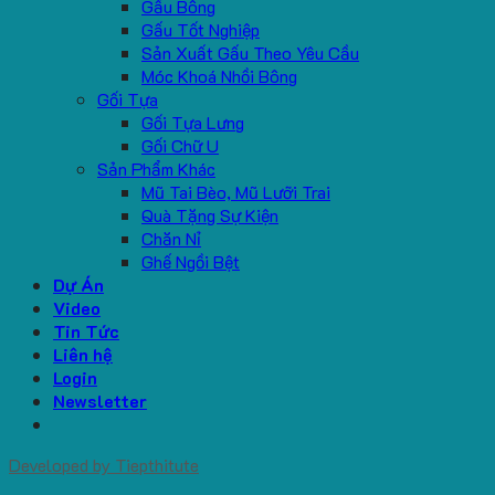
Gấu Bông
Gấu Tốt Nghiệp
Sản Xuất Gấu Theo Yêu Cầu
Móc Khoá Nhồi Bông
Gối Tựa
Gối Tựa Lưng
Gối Chữ U
Sản Phẩm Khác
Mũ Tai Bèo, Mũ Lưỡi Trai
Quà Tặng Sự Kiện
Chăn Nỉ
Ghế Ngồi Bệt
Dự Án
Video
Tin Tức
Liên hệ
Login
Newsletter
Developed by
Tiepthitute