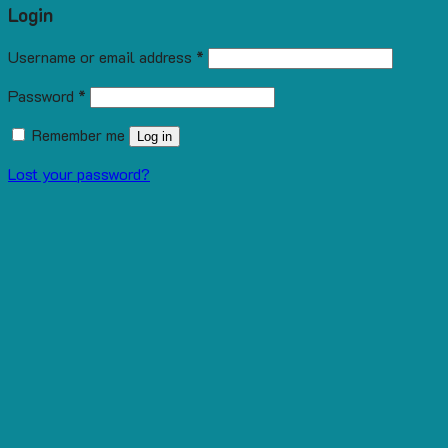
Login
Username or email address
*
Password
*
Remember me
Log in
Lost your password?