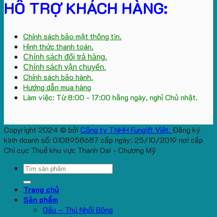
HỖ TRỢ KHÁCH HÀNG:
Chính sách bảo mật thông tin.
Hình thức thanh toán.
Chính sách đổi trả hàng.
Chính sách vận chuyển.
Chính sách bảo hành.
Hướng dẫn mua hàng
Làm việc: Từ 8:00 - 17:00 hằng ngày, nghỉ Chủ nhật.
Copyright 2024 © bởi
Công ty TNHH Fungift Việt.
Đăng ký
kinh doanh số: 0108958687 cấp ngày: 25/10/2019 nơi cấp
Chi cục Thuế khu vực Thanh Oai - Chương Mỹ
Search
for:
Trang chủ
Sản phẩm
Gấu – Thú Nhồi Bông