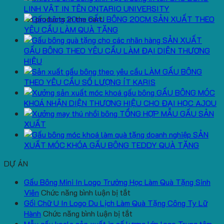
LINH VẬT IN TÊN ONTARIO UNIVERSITY
No products in the cart.
GẤU BÔNG 20CM SẢN XUẤT THEO
YÊU CẦU LÀM QUÀ TẶNG
SẢN XUẤT
GẤU BÔNG THEO YÊU CẦU LÀM ĐẠI DIỆN THƯƠNG
HIỆU
LÀM GẤU BÔNG
THEO YÊU CẦU SỐ LƯỢNG ÍT KARIS
GẤU BÔNG MÓC
KHOÁ NHẬN DIỆN THƯƠNG HIỆU CHO ĐẠI HỌC AJOU
TỔNG HỢP MẪU GẤU SẢN
XUẤT
SẢN
XUẤT MÓC KHÓA GẤU BÔNG TEDDY QUÀ TẶNG
DỰ ÁN
Gấu Bông Mini In Logo Trường Học Làm Quà Tặng Sinh
ở
Viên
Chức năng bình luận bị tắt
Gấu
Gối Chữ U In Logo Du Lịch Làm Quà Tặng Công Ty Lữ
Bông
ở
Hành
Chức năng bình luận bị tắt
Mini
Gối
Mẫu gấu koala sản xuất in số lượng lớn logo Trung tâm