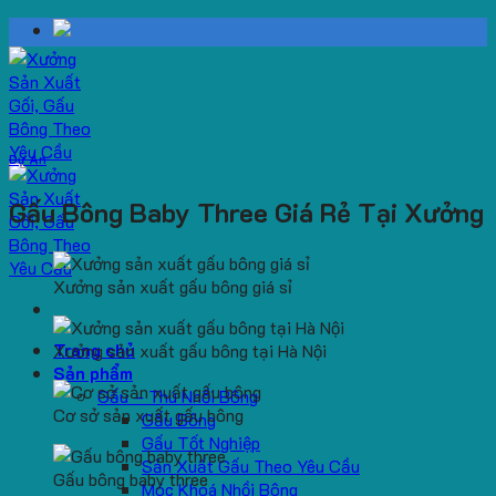
Skip
to
content
Dự Án
Gấu Bông Baby Three Giá Rẻ Tại Xưởng
Xưởng sản xuất gấu bông giá sỉ
Trang chủ
Xưởng sản xuất gấu bông tại Hà Nội
Sản phẩm
Gấu – Thú Nhồi Bông
Cơ sở sản xuất gấu bông
Gấu Bông
Gấu Tốt Nghiệp
Sản Xuất Gấu Theo Yêu Cầu
Gấu bông baby three
Móc Khoá Nhồi Bông