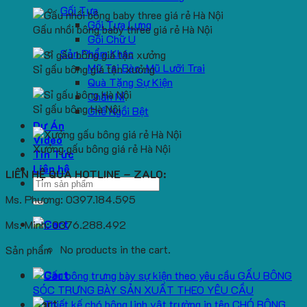
Gối Tựa
Gối Tựa Lưng
Gấu nhồi bông baby three giá rẻ Hà Nội
Gối Chữ U
Sản Phẩm Khác
Mũ Tai Bèo, Mũ Lưỡi Trai
Sỉ gấu bông giá tận xưởng
Quà Tặng Sự Kiện
Chăn Nỉ
Sỉ gấu bông Hà Nội
Ghế Ngồi Bệt
Dự Án
Video
Xưởng gấu bông giá rẻ Hà Nội
Tin Tức
Liên hệ
LIÊN HỆ QUA HOTLINE – ZALO:
Search
for:
Ms. Phương: 0397.184.595
Ms. Minh: 0376.288.492
No products in the cart.
Sản phẩm
GẤU BÔNG
SÓC TRƯNG BÀY SẢN XUẤT THEO YÊU CẦU
Cart
CHÓ BÔNG