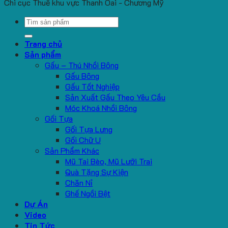
Chi cục Thuế khu vực Thanh Oai - Chương Mỹ
Search
for:
Trang chủ
Sản phẩm
Gấu – Thú Nhồi Bông
Gấu Bông
Gấu Tốt Nghiệp
Sản Xuất Gấu Theo Yêu Cầu
Móc Khoá Nhồi Bông
Gối Tựa
Gối Tựa Lưng
Gối Chữ U
Sản Phẩm Khác
Mũ Tai Bèo, Mũ Lưỡi Trai
Quà Tặng Sự Kiện
Chăn Nỉ
Ghế Ngồi Bệt
Dự Án
Video
Tin Tức