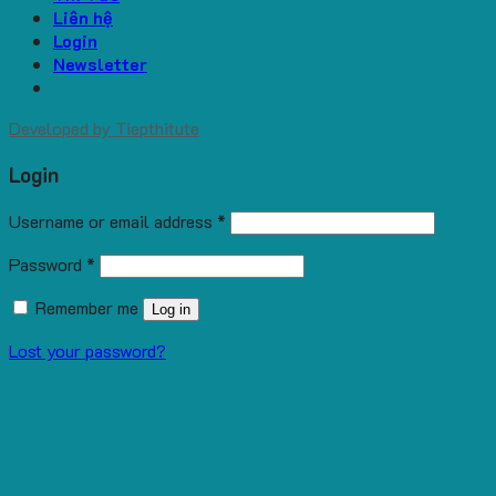
Liên hệ
Login
Newsletter
Developed by
Tiepthitute
Login
Username or email address
*
Password
*
Remember me
Log in
Lost your password?