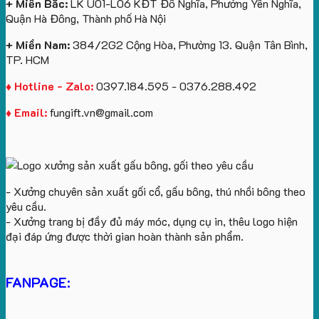
+ Miền Bắc:
LK U01-L06 KĐT Đô Nghĩa, Phường Yên Nghĩa,
U
tặng
Quận Hà Đông, Thành phố Hà Nội
In
Logo
+ Miền Nam:
384/2G2 Cộng Hòa, Phường 13. Quận Tân Bình,
TP. HCM
♦ Hotline - Zalo:
0397.184.595 - 0376.288.492
♦ Email:
fungift.vn@gmail.com
- Xưởng chuyên sản xuất gối cổ, gấu bông, thú nhồi bông theo
yêu cầu.
- Xưởng trang bị đầy đủ máy móc, dụng cụ in, thêu logo hiện
đại đáp ứng được thời gian hoàn thành sản phẩm.
FANPAGE: