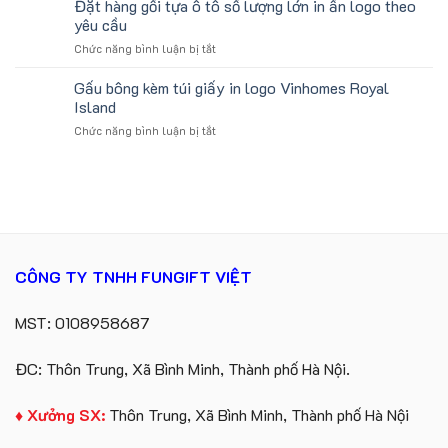
Đặt hàng gối tựa ô tô số lượng lớn in ấn logo theo
Lịch
Viên
koala
Làm
yêu cầu
sản
Quà
ở
Chức năng bình luận bị tắt
xuất
Tặng
Đặt
in
Công
hàng
Gấu bông kèm túi giấy in logo Vinhomes Royal
số
Ty
gối
lượng
Island
Lữ
tựa
lớn
Hành
ở
Chức năng bình luận bị tắt
ô
logo
Gấu
tô
Trung
bông
số
tâm
kèm
lượng
KEO
túi
lớn
giấy
in
in
ấn
logo
logo
Vinhomes
theo
CÔNG TY TNHH FUNGIFT VIỆT
Royal
yêu
Island
cầu
MST: 0108958687
ĐC: Thôn Trung, Xã Bình Minh, Thành phố Hà Nội.
♦ Xưởng SX:
Thôn Trung, Xã Bình Minh, Thành phố Hà Nội