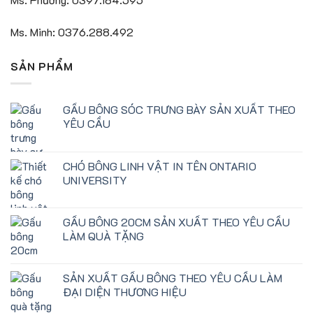
Ms. Minh: 0376.288.492
SẢN PHẨM
GẤU BÔNG SÓC TRƯNG BÀY SẢN XUẤT THEO
YÊU CẦU
CHÓ BÔNG LINH VẬT IN TÊN ONTARIO
UNIVERSITY
GẤU BÔNG 20CM SẢN XUẤT THEO YÊU CẦU
LÀM QUÀ TẶNG
SẢN XUẤT GẤU BÔNG THEO YÊU CẦU LÀM
ĐẠI DIỆN THƯƠNG HIỆU