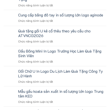
ở
Chức năng bình luận bị tắt
Băng
Chặn
Cung cấp băng đô tay in số lượng lớn logo aginode
Mồ
ở
Chức năng bình luận bị tắt
Hô
Cung
Trán
cấp
Quà tặng gối U kê cổ thêu theo yêu cầu cho
In
băng
Logo
ATVNCG2026
đô
Toshiba
ở
Chức năng bình luận bị tắt
tay
Làm
Quà
in
Quà
tặng
số
Gấu Bông Mini In Logo Trường Học Làm Quà Tặng
Tặng
gối
lượng
Sinh Viên
U
lớn
ở
Chức năng bình luận bị tắt
kê
logo
Gấu
cổ
aginode
Bông
Gối Chữ U In Logo Du Lịch Làm Quà Tặng Công Ty
thêu
Mini
theo
Lữ Hành
In
yêu
ở
Chức năng bình luận bị tắt
Logo
cầu
Gối
Trường
cho
Chữ
Mẫu gấu koala sản xuất in số lượng lớn logo Trung
Học
ATVNCG2026
U
Làm
tâm KEO
In
Quà
ở
Chức năng bình luận bị tắt
Logo
Tặng
Mẫu
Du
Sinh
gấu