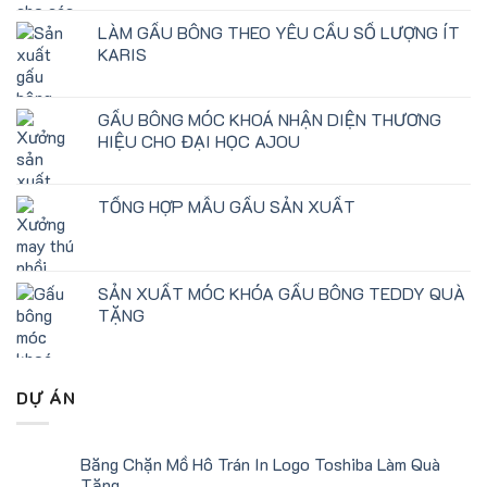
LÀM GẤU BÔNG THEO YÊU CẦU SỐ LƯỢNG ÍT
KARIS
GẤU BÔNG MÓC KHOÁ NHẬN DIỆN THƯƠNG
HIỆU CHO ĐẠI HỌC AJOU
TỔNG HỢP MẪU GẤU SẢN XUẤT
SẢN XUẤT MÓC KHÓA GẤU BÔNG TEDDY QUÀ
TẶNG
DỰ ÁN
Băng Chặn Mồ Hô Trán In Logo Toshiba Làm Quà
Tặng