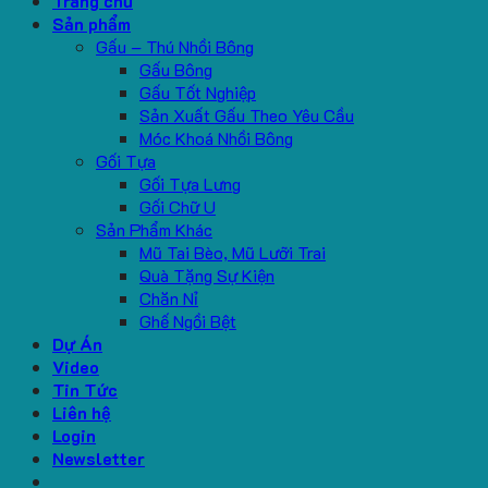
Trang chủ
Sản phẩm
Gấu – Thú Nhồi Bông
Gấu Bông
Gấu Tốt Nghiệp
Sản Xuất Gấu Theo Yêu Cầu
Móc Khoá Nhồi Bông
Gối Tựa
Gối Tựa Lưng
Gối Chữ U
Sản Phẩm Khác
Mũ Tai Bèo, Mũ Lưỡi Trai
Quà Tặng Sự Kiện
Chăn Nỉ
Ghế Ngồi Bệt
Dự Án
Video
Tin Tức
Liên hệ
Login
Newsletter