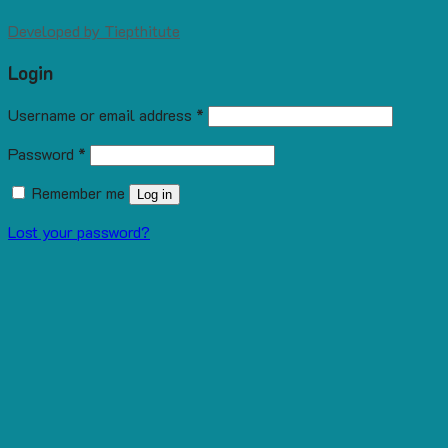
Developed by
Tiepthitute
Login
Username or email address
*
Password
*
Remember me
Log in
Lost your password?