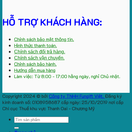
HỖ TRỢ KHÁCH HÀNG:
Chính sách bảo mật thông tin.
Hình thức thanh toán.
Chính sách đổi trả hàng.
Chính sách vận chuyển.
Chính sách bảo hành.
Hướng dẫn mua hàng
Làm việc: Từ 8:00 - 17:00 hằng ngày, nghỉ Chủ nhật.
Copyright 2024 © bởi
Công ty TNHH Fungift Việt.
Đăng ký
kinh doanh số: 0108958687 cấp ngày: 25/10/2019 nơi cấp
Chi cục Thuế khu vực Thanh Oai - Chương Mỹ
Search
for: