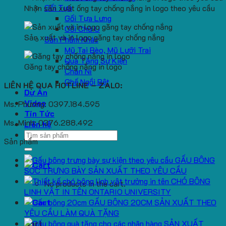
Gối Tựa
Nhận sản xuất ống tay chống nắng in logo theo yêu cầu
Gối Tựa Lưng
Gối Chữ U
Sản xuất và in logo găng tay chống nắng
Sản Phẩm Khác
Mũ Tai Bèo, Mũ Lưỡi Trai
Quà Tặng Sự Kiện
Găng tay chống nắng in logo
Chăn Nỉ
Ghế Ngồi Bệt
LIÊN HỆ QUA HOTLINE – ZALO:
Dự Án
Video
Ms. Phương: 0397.184.595
Tin Tức
Ms. Minh: 0376.288.492
Liên hệ
Search
Sản phẩm
for:
GẤU BÔNG
SÓC TRƯNG BÀY SẢN XUẤT THEO YÊU CẦU
CHÓ BÔNG
No products in the cart.
LINH VẬT IN TÊN ONTARIO UNIVERSITY
GẤU BÔNG 20CM SẢN XUẤT THEO
YÊU CẦU LÀM QUÀ TẶNG
SẢN XUẤT
Cart