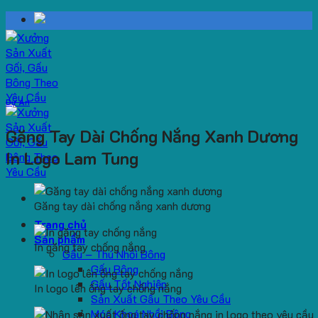
Skip
to
content
Dự Án
Găng Tay Dài Chống Nắng Xanh Dương
In Logo Lam Tung
Găng tay dài chống nắng xanh dương
Trang chủ
Sản phẩm
In găng tay chống nắng
Gấu – Thú Nhồi Bông
Gấu Bông
Gấu Tốt Nghiệp
In logo lên ống tay chống nắng
Sản Xuất Gấu Theo Yêu Cầu
Móc Khoá Nhồi Bông