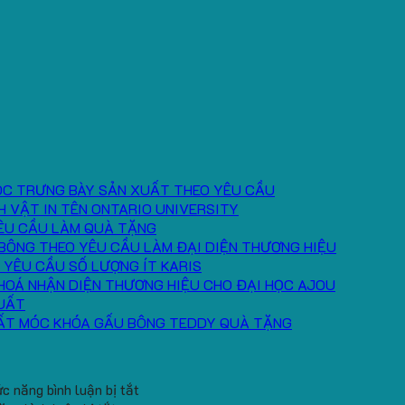
ÓC TRƯNG BÀY SẢN XUẤT THEO YÊU CẦU
H VẬT IN TÊN ONTARIO UNIVERSITY
ÊU CẦU LÀM QUÀ TẶNG
BÔNG THEO YÊU CẦU LÀM ĐẠI DIỆN THƯƠNG HIỆU
 YÊU CẦU SỐ LƯỢNG ÍT KARIS
HOÁ NHẬN DIỆN THƯƠNG HIỆU CHO ĐẠI HỌC AJOU
UẤT
ẤT MÓC KHÓA GẤU BÔNG TEDDY QUÀ TẶNG
ở
c năng bình luận bị tắt