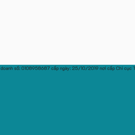
 doanh số: 0108958687 cấp ngày: 25/10/2019 nơi cấp Chi cục 