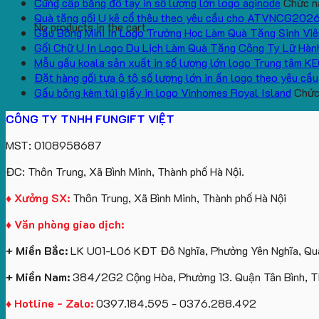
Cung cấp băng đô tay in số lượng lớn logo aginode
Chức nă
Quà tặng gối U kê cổ thêu theo yêu cầu cho ATVNCG202
No products in the cart.
Gấu Bông Mini In Logo Trường Học Làm Quà Tặng Sinh Viê
Gối Chữ U In Logo Du Lịch Làm Quà Tặng Công Ty Lữ Hàn
Mẫu gấu koala sản xuất in số lượng lớn logo Trung tâm K
Đặt hàng gối tựa ô tô số lượng lớn in ấn logo theo yêu cầu
Gấu bông kèm túi giấy in logo Vinhomes Royal Island
Chức 
CÔNG TY TNHH FUNGIFT VIỆT
MST: 0108958687
ĐC: Thôn Trung, Xã Bình Minh, Thành phố Hà Nội.
♦ Xưởng SX:
Thôn Trung, Xã Bình Minh, Thành phố Hà Nội
♦ Văn phòng giao dịch:
+ Miền Bắc:
LK U01-L06 KĐT Đô Nghĩa, Phường Yên Nghĩa, Quậ
+ Miền Nam:
384/2G2 Cộng Hòa, Phường 13. Quận Tân Bình, 
♦ Hotline - Zalo:
0397.184.595 - 0376.288.492