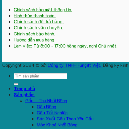
Chính sách bảo mật thông tin.
Hình thức thanh toán.
Chính sách đổi trả hàng.
Chính sách vận chuyển.
Chính sách bảo hành.
Hướng dẫn mua hàng
Làm việc: Từ 8:00 - 17:00 hằng ngày, nghỉ Chủ nhật.
Copyright 2024 © bởi
Công ty TNHH Fungift Việt.
Đăng ký kinh
Search
for:
Trang chủ
Sản phẩm
Gấu – Thú Nhồi Bông
Gấu Bông
Gấu Tốt Nghiệp
Sản Xuất Gấu Theo Yêu Cầu
Móc Khoá Nhồi Bông