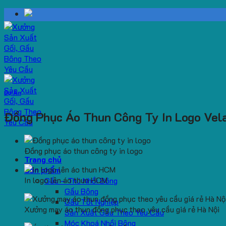
Skip
to
content
Dự Án
Đồng Phục Áo Thun Công Ty In Logo Vel
Đồng phục áo thun công ty in logo
Trang chủ
Sản phẩm
In logo lên áo thun HCM
Gấu – Thú Nhồi Bông
Gấu Bông
Gấu Tốt Nghiệp
Xưởng may áo thun đồng phục theo yêu cầu giá rẻ Hà Nội
Sản Xuất Gấu Theo Yêu Cầu
Móc Khoá Nhồi Bông