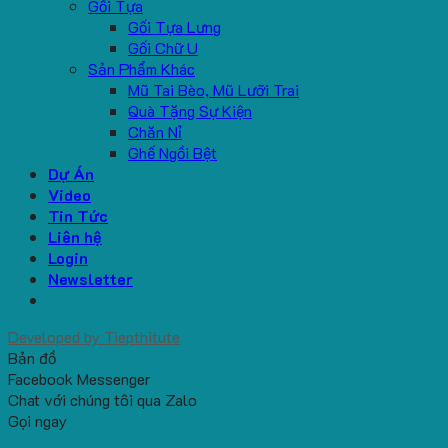
Gối Tựa
Gối Tựa Lưng
Gối Chữ U
Sản Phẩm Khác
Mũ Tai Bèo, Mũ Lưỡi Trai
Quà Tặng Sự Kiện
Chăn Nỉ
Ghế Ngồi Bệt
Dự Án
Video
Tin Tức
Liên hệ
Login
Newsletter
Developed by
Tiepthitute
Bản đồ
Facebook Messenger
Chat với chúng tôi qua Zalo
Gọi ngay