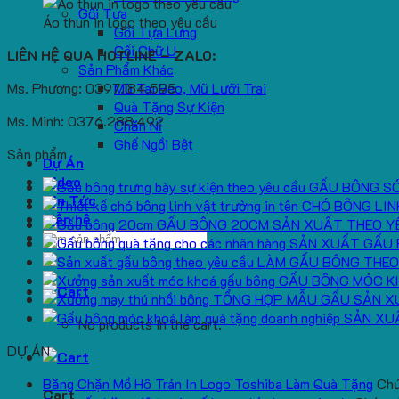
Gối Tựa
Áo thun in logo theo yêu cầu
Gối Tựa Lưng
Gối Chữ U
LIÊN HỆ QUA HOTLINE – ZALO:
Sản Phẩm Khác
Ms. Phương: 0397.184.595
Mũ Tai Bèo, Mũ Lưỡi Trai
Quà Tặng Sự Kiện
Ms. Minh: 0376.288.492
Chăn Nỉ
Ghế Ngồi Bệt
Sản phẩm
Dự Án
Video
GẤU BÔNG S
Tin Tức
CHÓ BÔNG LIN
Liên hệ
GẤU BÔNG 20CM SẢN XUẤT THEO Y
Search
SẢN XUẤT GẤU 
for:
LÀM GẤU BÔNG THEO
GẤU BÔNG MÓC K
TỔNG HỢP MẪU GẤU SẢN X
SẢN XU
No products in the cart.
DỰ ÁN
Băng Chặn Mồ Hô Trán In Logo Toshiba Làm Quà Tặng
Chứ
Cart