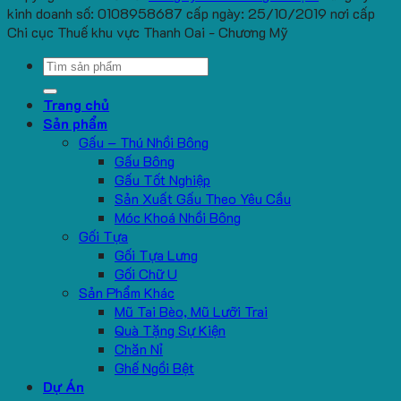
kinh doanh số: 0108958687 cấp ngày: 25/10/2019 nơi cấp
Chi cục Thuế khu vực Thanh Oai - Chương Mỹ
Search
for:
Trang chủ
Sản phẩm
Gấu – Thú Nhồi Bông
Gấu Bông
Gấu Tốt Nghiệp
Sản Xuất Gấu Theo Yêu Cầu
Móc Khoá Nhồi Bông
Gối Tựa
Gối Tựa Lưng
Gối Chữ U
Sản Phẩm Khác
Mũ Tai Bèo, Mũ Lưỡi Trai
Quà Tặng Sự Kiện
Chăn Nỉ
Ghế Ngồi Bệt
Dự Án