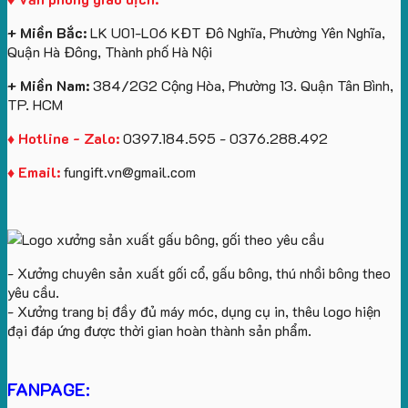
Royal
ấn
KEO
Island
logo
+ Miền Bắc:
LK U01-L06 KĐT Đô Nghĩa, Phường Yên Nghĩa,
theo
Quận Hà Đông, Thành phố Hà Nội
yêu
cầu
+ Miền Nam:
384/2G2 Cộng Hòa, Phường 13. Quận Tân Bình,
TP. HCM
♦ Hotline - Zalo:
0397.184.595 - 0376.288.492
♦ Email:
fungift.vn@gmail.com
- Xưởng chuyên sản xuất gối cổ, gấu bông, thú nhồi bông theo
yêu cầu.
- Xưởng trang bị đầy đủ máy móc, dụng cụ in, thêu logo hiện
đại đáp ứng được thời gian hoàn thành sản phẩm.
FANPAGE: