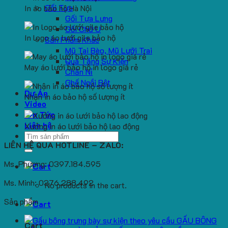
Gối Tựa
In áo bảo hộ Hà Nội
Gối Tựa Lưng
Gối Chữ U
In logo áo lưới gile bảo hộ
Sản Phẩm Khác
Mũ Tai Bèo, Mũ Lưỡi Trai
Quà Tặng Sự Kiện
May áo lưới bảo hộ in logo giá rẻ
Chăn Nỉ
Ghế Ngồi Bệt
Dự Án
Nhận in áo bảo hộ số lượng ít
Video
Tin Tức
Liên hệ
Xưởng in áo lưới bảo hộ lao động
Search
LIÊN HỆ QUA HOTLINE – ZALO:
for:
Ms. Phương: 0397.184.595
Ms. Minh: 0376.288.492
No products in the cart.
Sản phẩm
GẤU BÔNG
Cart