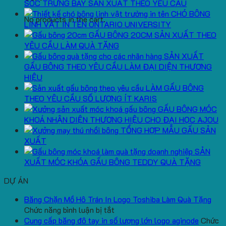
SÓC TRƯNG BÀY SẢN XUẤT THEO YÊU CẦU
CHÓ BÔNG
No products in the cart.
LINH VẬT IN TÊN ONTARIO UNIVERSITY
GẤU BÔNG 20CM SẢN XUẤT THEO
YÊU CẦU LÀM QUÀ TẶNG
SẢN XUẤT
GẤU BÔNG THEO YÊU CẦU LÀM ĐẠI DIỆN THƯƠNG
HIỆU
LÀM GẤU BÔNG
THEO YÊU CẦU SỐ LƯỢNG ÍT KARIS
GẤU BÔNG MÓC
KHOÁ NHẬN DIỆN THƯƠNG HIỆU CHO ĐẠI HỌC AJOU
TỔNG HỢP MẪU GẤU SẢN
XUẤT
SẢN
XUẤT MÓC KHÓA GẤU BÔNG TEDDY QUÀ TẶNG
DỰ ÁN
Băng Chặn Mồ Hô Trán In Logo Toshiba Làm Quà Tặng
ở
Chức năng bình luận bị tắt
Băng
Cung cấp băng đô tay in số lượng lớn logo aginode
Chức