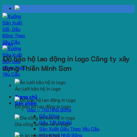
Skip
to
content
Dự Án
Đồ bảo hộ lao động in logo Công ty xây
dựng Thiên Minh Sơn
Áo lưới bảo hộ in logo
Trang chủ
Sản phẩm
Đồ bảo hộ lao động in logo
Gấu – Thú Nhồi Bông
Gấu Bông
Gấu Tốt Nghiệp
Gia công áo bảo hộ in logo
Sản Xuất Gấu Theo Yêu Cầu
Móc Khoá Nhồi Bông