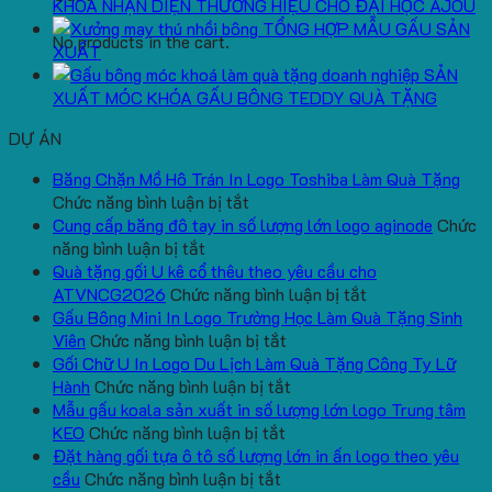
KHOÁ NHẬN DIỆN THƯƠNG HIỆU CHO ĐẠI HỌC AJOU
TỔNG HỢP MẪU GẤU SẢN
No products in the cart.
XUẤT
SẢN
XUẤT MÓC KHÓA GẤU BÔNG TEDDY QUÀ TẶNG
DỰ ÁN
Băng Chặn Mồ Hô Trán In Logo Toshiba Làm Quà Tặng
ở
Chức năng bình luận bị tắt
Băng
Cung cấp băng đô tay in số lượng lớn logo aginode
Chức
ở
Chặn
năng bình luận bị tắt
Cung
Mồ
Quà tặng gối U kê cổ thêu theo yêu cầu cho
cấp
Hô
ở
ATVNCG2026
Chức năng bình luận bị tắt
băng
Trán
Quà
Gấu Bông Mini In Logo Trường Học Làm Quà Tặng Sinh
đô
In
ở
tặng
Viên
Chức năng bình luận bị tắt
tay
Logo
Gấu
gối
Gối Chữ U In Logo Du Lịch Làm Quà Tặng Công Ty Lữ
in
Toshiba
Bông
ở
U
Hành
Chức năng bình luận bị tắt
số
Làm
Mini
Gối
kê
Mẫu gấu koala sản xuất in số lượng lớn logo Trung tâm
lượng
Quà
ở
In
Chữ
cổ
KEO
Chức năng bình luận bị tắt
lớn
Tặng
Mẫu
Logo
U
thêu
Đặt hàng gối tựa ô tô số lượng lớn in ấn logo theo yêu
logo
ở
gấu
Trường
In
theo
cầu
Chức năng bình luận bị tắt