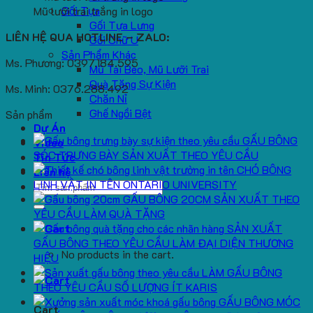
Gối Tựa
Mũ lưỡi trai trắng in logo
Gối Tựa Lưng
LIÊN HỆ QUA HOTLINE – ZALO:
Gối Chữ U
Sản Phẩm Khác
Ms. Phương: 0397.184.595
Mũ Tai Bèo, Mũ Lưỡi Trai
Quà Tặng Sự Kiện
Ms. Minh: 0376.288.492
Chăn Nỉ
Ghế Ngồi Bệt
Sản phẩm
Dự Án
GẤU BÔNG
Video
SÓC TRƯNG BÀY SẢN XUẤT THEO YÊU CẦU
Tin Tức
CHÓ BÔNG
Liên hệ
LINH VẬT IN TÊN ONTARIO UNIVERSITY
Search
GẤU BÔNG 20CM SẢN XUẤT THEO
for:
YÊU CẦU LÀM QUÀ TẶNG
SẢN XUẤT
GẤU BÔNG THEO YÊU CẦU LÀM ĐẠI DIỆN THƯƠNG
No products in the cart.
HIỆU
LÀM GẤU BÔNG
THEO YÊU CẦU SỐ LƯỢNG ÍT KARIS
GẤU BÔNG MÓC
Cart