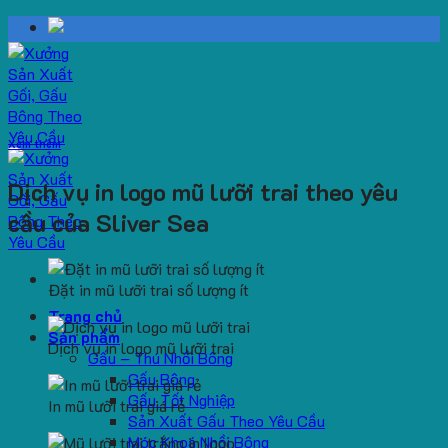
Skip
to
content
Xem thêm
Dịch vụ in logo mũ lưỡi trai theo yêu
cầu của Sliver Sea
Đặt in mũ lưỡi trai số lượng ít
Trang chủ
Sản phẩm
Dịch vụ in logo mũ lưỡi trai
Gấu – Thú Nhồi Bông
Gấu Bông
Gấu Tốt Nghiệp
In mũ lưỡi trai giá rẻ
Sản Xuất Gấu Theo Yêu Cầu
Móc Khoá Nhồi Bông