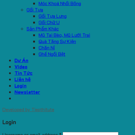
Móc Khoá Nhồi Bông
Gối Tựa
Gối Tựa Lưng
Gối Chữ U
Sản Phẩm Khác
Mũ Tai Bèo, Mũ Lưỡi Trai
Quà Tặng Sự Kiện
Chăn Nỉ
Ghế Ngồi Bệt
Dự Án
Video
Tin Tức
Liên hệ
Login
Newsletter
Developed by
Tiepthitute
Login
Username or email address
*