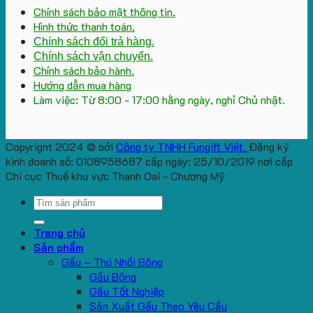
Chính sách bảo mật thông tin.
Hình thức thanh toán.
Chính sách đổi trả hàng.
Chính sách vận chuyển.
Chính sách bảo hành.
Hướng dẫn mua hàng
Làm việc: Từ 8:00 - 17:00 hằng ngày, nghỉ Chủ nhật.
Copyright 2024 © bởi
Công ty TNHH Fungift Việt.
Đăng ký
kinh doanh số: 0108958687 cấp ngày: 25/10/2019 nơi cấp
Chi cục Thuế khu vực Thanh Oai - Chương Mỹ
Search
for:
Trang chủ
Sản phẩm
Gấu – Thú Nhồi Bông
Gấu Bông
Gấu Tốt Nghiệp
Sản Xuất Gấu Theo Yêu Cầu