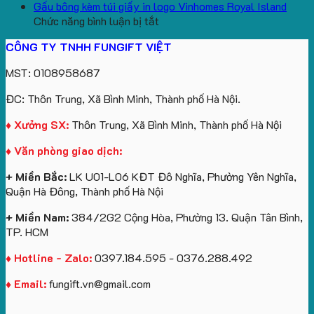
aginode
Đặt
koala
Học
Logo
yêu
Gấu bông kèm túi giấy in logo Vinhomes Royal Island
ở
hàng
sản
Làm
Du
cầu
Chức năng bình luận bị tắt
Gấu
gối
xuất
Quà
Lịch
cho
CÔNG TY TNHH FUNGIFT VIỆT
bông
tựa
in
Tặng
Làm
ATVNCG2026
kèm
ô
số
Sinh
Quà
MST: 0108958687
túi
tô
lượng
Viên
Tặng
giấy
số
lớn
Công
ĐC: Thôn Trung, Xã Bình Minh, Thành phố Hà Nội.
in
lượng
logo
Ty
logo
lớn
Trung
Lữ
♦ Xưởng SX:
Thôn Trung, Xã Bình Minh, Thành phố Hà Nội
Vinhomes
in
tâm
Hành
♦ Văn phòng giao dịch:
Royal
ấn
KEO
Island
logo
+ Miền Bắc:
LK U01-L06 KĐT Đô Nghĩa, Phường Yên Nghĩa,
theo
Quận Hà Đông, Thành phố Hà Nội
yêu
cầu
+ Miền Nam:
384/2G2 Cộng Hòa, Phường 13. Quận Tân Bình,
TP. HCM
♦ Hotline - Zalo:
0397.184.595 - 0376.288.492
♦ Email:
fungift.vn@gmail.com