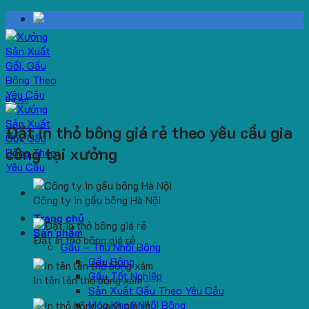
Skip
to
content
Dự Án
Đặt in thỏ bông giá rẻ theo yêu cầu gia
công tại xưởng
Công ty in gấu bông Hà Nội
Trang chủ
Sản phẩm
Đặt in thỏ bông giá rẻ
Gấu – Thú Nhồi Bông
Gấu Bông
Gấu Tốt Nghiệp
In tên lên thỏ bông xám
Sản Xuất Gấu Theo Yêu Cầu
Móc Khoá Nhồi Bông