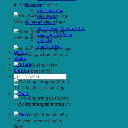
Gối Tựa
In thỏ bông xanh giá rẻ
Gối Tựa Lưng
Gối Chữ U
Mẫu thỏ bông hồng in logo
Sản Phẩm Khác
Mũ Tai Bèo, Mũ Lưỡi Trai
Quà Tặng Sự Kiện
Nhận in tên lên thỏ bông
Chăn Nỉ
Ghế Ngồi Bệt
Dự Án
Nhiều mẫu gấu bông in logo
Video
Tin Tức
Liên hệ
Sỉ lẻ thỏ bông in tên
Search
for:
Thỏ bông in logo quà tặng
Thỏ bông trắng dễ thương
No products in the cart.
Thỏ vàng in theo yêu cầu
Cart