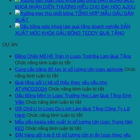
KHOÁ NHẬN DIỆN THƯƠNG HIỆU CHO ĐẠI HỌC AJOU
TỔNG HỢP MẪU GẤU SẢN
XUẤT
SẢN
XUẤT MÓC KHÓA GẤU BÔNG TEDDY QUÀ TẶNG
DỰ ÁN
Băng Chặn Mồ Hô Trán In Logo Toshiba Làm Quà Tặng
ở
Chức năng bình luận bị tắt
Băng
Cung cấp băng đô tay in số lượng lớn logo aginode
Chức
ở
Chặn
năng bình luận bị tắt
Cung
Mồ
Quà tặng gối U kê cổ thêu theo yêu cầu cho
cấp
Hô
ở
ATVNCG2026
Chức năng bình luận bị tắt
băng
Trán
Quà
Gấu Bông Mini In Logo Trường Học Làm Quà Tặng Sinh
đô
In
ở
tặng
Viên
Chức năng bình luận bị tắt
tay
Logo
Gấu
gối
Gối Chữ U In Logo Du Lịch Làm Quà Tặng Công Ty Lữ
in
Toshiba
Bông
ở
U
Hành
Chức năng bình luận bị tắt
số
Làm
Mini
Gối
kê
Mẫu gấu koala sản xuất in số lượng lớn logo Trung tâm
lượng
Quà
ở
In
Chữ
cổ
KEO
Chức năng bình luận bị tắt
lớn
Tặng
Mẫu
Logo
U
thêu
Đặt hàng gối tựa ô tô số lượng lớn in ấn logo theo yêu