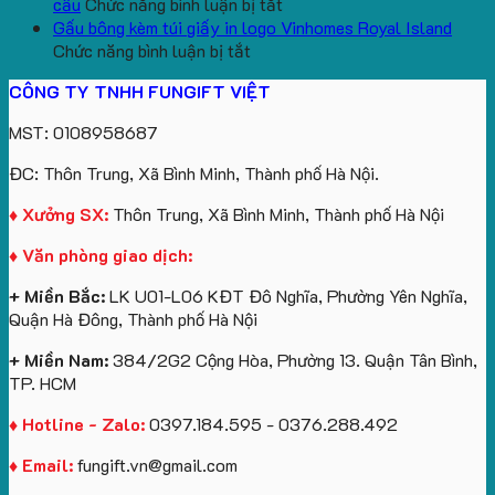
logo
ở
gấu
Trường
In
theo
cầu
Chức năng bình luận bị tắt
aginode
Đặt
koala
Học
Logo
yêu
Gấu bông kèm túi giấy in logo Vinhomes Royal Island
ở
hàng
sản
Làm
Du
cầu
Chức năng bình luận bị tắt
Gấu
gối
xuất
Quà
Lịch
cho
CÔNG TY TNHH FUNGIFT VIỆT
bông
tựa
in
Tặng
Làm
ATVNCG2026
kèm
ô
số
Sinh
Quà
MST: 0108958687
túi
tô
lượng
Viên
Tặng
giấy
số
lớn
Công
ĐC: Thôn Trung, Xã Bình Minh, Thành phố Hà Nội.
in
lượng
logo
Ty
logo
lớn
Trung
Lữ
♦ Xưởng SX:
Thôn Trung, Xã Bình Minh, Thành phố Hà Nội
Vinhomes
in
tâm
Hành
♦ Văn phòng giao dịch:
Royal
ấn
KEO
Island
logo
+ Miền Bắc:
LK U01-L06 KĐT Đô Nghĩa, Phường Yên Nghĩa,
theo
Quận Hà Đông, Thành phố Hà Nội
yêu
cầu
+ Miền Nam:
384/2G2 Cộng Hòa, Phường 13. Quận Tân Bình,
TP. HCM
♦ Hotline - Zalo:
0397.184.595 - 0376.288.492
♦ Email:
fungift.vn@gmail.com