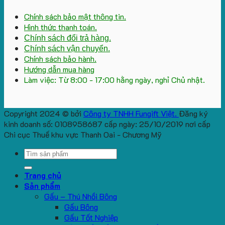
Chính sách bảo mật thông tin.
Hình thức thanh toán.
Chính sách đổi trả hàng.
Chính sách vận chuyển.
Chính sách bảo hành.
Hướng dẫn mua hàng
Làm việc: Từ 8:00 - 17:00 hằng ngày, nghỉ Chủ nhật.
Copyright 2024 © bởi
Công ty TNHH Fungift Việt.
Đăng ký
kinh doanh số: 0108958687 cấp ngày: 25/10/2019 nơi cấp
Chi cục Thuế khu vực Thanh Oai - Chương Mỹ
Search
for:
Trang chủ
Sản phẩm
Gấu – Thú Nhồi Bông
Gấu Bông
Gấu Tốt Nghiệp