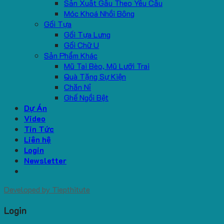
Sản Xuất Gấu Theo Yêu Cầu
Móc Khoá Nhồi Bông
Gối Tựa
Gối Tựa Lưng
Gối Chữ U
Sản Phẩm Khác
Mũ Tai Bèo, Mũ Lưỡi Trai
Quà Tặng Sự Kiện
Chăn Nỉ
Ghế Ngồi Bệt
Dự Án
Video
Tin Tức
Liên hệ
Login
Newsletter
Developed by
Tiepthitute
Login