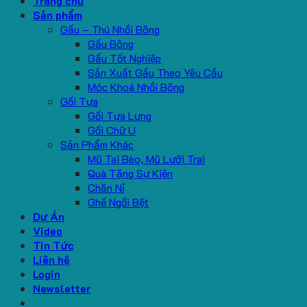
Trang chủ
Sản phẩm
Gấu – Thú Nhồi Bông
Gấu Bông
Gấu Tốt Nghiệp
Sản Xuất Gấu Theo Yêu Cầu
Móc Khoá Nhồi Bông
Gối Tựa
Gối Tựa Lưng
Gối Chữ U
Sản Phẩm Khác
Mũ Tai Bèo, Mũ Lưỡi Trai
Quà Tặng Sự Kiện
Chăn Nỉ
Ghế Ngồi Bệt
Dự Án
Video
Tin Tức
Liên hệ
Login
Newsletter