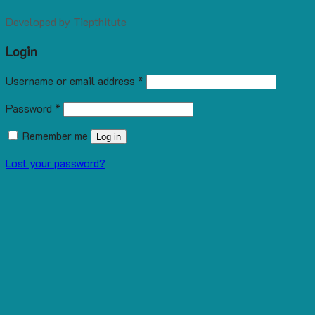
Developed by
Tiepthitute
Login
Username or email address
*
Password
*
Remember me
Log in
Lost your password?