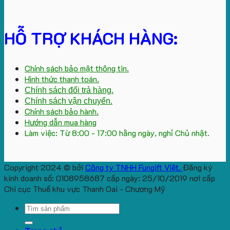
HỖ TRỢ KHÁCH HÀNG:
Chính sách bảo mật thông tin.
Hình thức thanh toán.
Chính sách đổi trả hàng.
Chính sách vận chuyển.
Chính sách bảo hành.
Hướng dẫn mua hàng
Làm việc: Từ 8:00 - 17:00 hằng ngày, nghỉ Chủ nhật.
Copyright 2024 © bởi
Công ty TNHH Fungift Việt.
Đăng ký
kinh doanh số: 0108958687 cấp ngày: 25/10/2019 nơi cấp
Chi cục Thuế khu vực Thanh Oai - Chương Mỹ
Search
for: