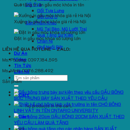
Gối Tựa
Quà tặng tri ân gấu móc khóa in tên
Gối Tựa Lưng
Gối Chữ U
Xưởng in gấu móc khóa giá rẻ Hà Nội
Sản Phẩm Khác
Mũ Tai Bèo, Mũ Lưỡi Trai
Quà Tặng Sự Kiện
Đặt in gấu móc khóa số lượng lớn
Chăn Nỉ
Ghế Ngồi Bệt
LIÊN HỆ QUA HOTLINE – ZALO:
Dự Án
Video
Ms. Phương: 0397.184.595
Tin Tức
Ms. Minh: 0376.288.492
Liên hệ
Search
Sản phẩm
for:
GẤU BÔNG
SÓC TRƯNG BÀY SẢN XUẤT THEO YÊU CẦU
CHÓ BÔNG
No products in the cart.
LINH VẬT IN TÊN ONTARIO UNIVERSITY
GẤU BÔNG 20CM SẢN XUẤT THEO
YÊU CẦU LÀM QUÀ TẶNG
SẢN XUẤT
Cart