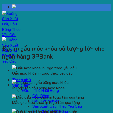
Skip
to
content
Dự Án
Đặt in gấu móc khóa số lượng lớn cho
ngân hàng GPBank
Gấu móc khóa in logo theo yêu cầu
Trang chủ
Sản phẩm
In logo lên gấu bông móc khóa
Gấu – Thú Nhồi Bông
Gấu Bông
Gấu Tốt Nghiệp
Mẫu gấu móc khóa in logo làm quà tặng
Sản Xuất Gấu Theo Yêu Cầu
Móc Khoá Nhồi Bông