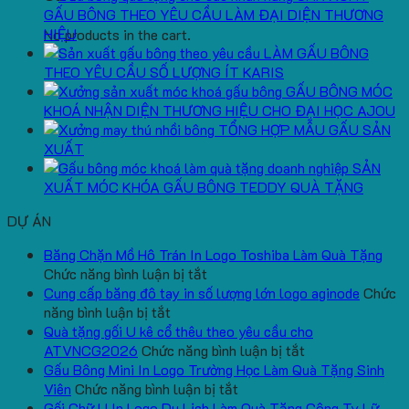
GẤU BÔNG THEO YÊU CẦU LÀM ĐẠI DIỆN THƯƠNG
HIỆU
No products in the cart.
LÀM GẤU BÔNG
THEO YÊU CẦU SỐ LƯỢNG ÍT KARIS
GẤU BÔNG MÓC
KHOÁ NHẬN DIỆN THƯƠNG HIỆU CHO ĐẠI HỌC AJOU
TỔNG HỢP MẪU GẤU SẢN
XUẤT
SẢN
XUẤT MÓC KHÓA GẤU BÔNG TEDDY QUÀ TẶNG
DỰ ÁN
Băng Chặn Mồ Hô Trán In Logo Toshiba Làm Quà Tặng
ở
Chức năng bình luận bị tắt
Băng
Cung cấp băng đô tay in số lượng lớn logo aginode
Chức
ở
Chặn
năng bình luận bị tắt
Cung
Mồ
Quà tặng gối U kê cổ thêu theo yêu cầu cho
cấp
Hô
ở
ATVNCG2026
Chức năng bình luận bị tắt
băng
Trán
Quà
Gấu Bông Mini In Logo Trường Học Làm Quà Tặng Sinh
đô
In
ở
tặng
Viên
Chức năng bình luận bị tắt
tay
Logo
Gấu
gối
Gối Chữ U In Logo Du Lịch Làm Quà Tặng Công Ty Lữ