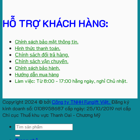
HỖ TRỢ KHÁCH HÀNG:
Chính sách bảo mật thông tin.
Hình thức thanh toán.
Chính sách đổi trả hàng.
Chính sách vận chuyển.
Chính sách bảo hành.
Hướng dẫn mua hàng
Làm việc: Từ 8:00 - 17:00 hằng ngày, nghỉ Chủ nhật.
Copyright 2024 © bởi
Công ty TNHH Fungift Việt.
Đăng ký
kinh doanh số: 0108958687 cấp ngày: 25/10/2019 nơi cấp
Chi cục Thuế khu vực Thanh Oai - Chương Mỹ
Search
for: