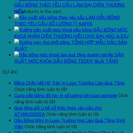
GẤU BÔNG THEO YÊU CẦU LÀM ĐẠI DIỆN THƯƠNG
HIỆU
No products in the cart.
LÀM GẤU BÔNG
THEO YÊU CẦU SỐ LƯỢNG ÍT KARIS
GẤU BÔNG MÓC
KHOÁ NHẬN DIỆN THƯƠNG HIỆU CHO ĐẠI HỌC AJOU
TỔNG HỢP MẪU GẤU SẢN
XUẤT
SẢN
XUẤT MÓC KHÓA GẤU BÔNG TEDDY QUÀ TẶNG
DỰ ÁN
Băng Chặn Mồ Hô Trán In Logo Toshiba Làm Quà Tặng
ở
Chức năng bình luận bị tắt
Băng
Cung cấp băng đô tay in số lượng lớn logo aginode
Chức
ở
Chặn
năng bình luận bị tắt
Cung
Mồ
Quà tặng gối U kê cổ thêu theo yêu cầu cho
cấp
Hô
ở
ATVNCG2026
Chức năng bình luận bị tắt
băng
Trán
Quà
Gấu Bông Mini In Logo Trường Học Làm Quà Tặng Sinh
đô
In
ở
tặng
Viên
Chức năng bình luận bị tắt
tay
Logo
Gấu
gối
Gối Chữ U In Logo Du Lịch Làm Quà Tặng Công Ty Lữ