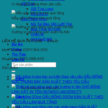
Gối Tựa
In logo gấu bông theo yêu cầu
Gối Tựa Lưng
Gối Chữ U
Mẫu gấu bông in làm quà tặng
Sản Phẩm Khác
Mũ Tai Bèo, Mũ Lưỡi Trai
Quà Tặng Sự Kiện
Xưởng in gấu bông sản xuất Hà Nội
Chăn Nỉ
Ghế Ngồi Bệt
LIÊN HỆ QUA HOTLINE – ZALO:
Dự Án
Video
Ms. Phương: 0397.184.595
Tin Tức
Ms. Minh: 0376.288.492
Liên hệ
Search
Sản phẩm
for:
GẤU BÔNG
SÓC TRƯNG BÀY SẢN XUẤT THEO YÊU CẦU
CHÓ BÔNG
No products in the cart.
LINH VẬT IN TÊN ONTARIO UNIVERSITY
GẤU BÔNG 20CM SẢN XUẤT THEO
YÊU CẦU LÀM QUÀ TẶNG
SẢN XUẤT
Cart