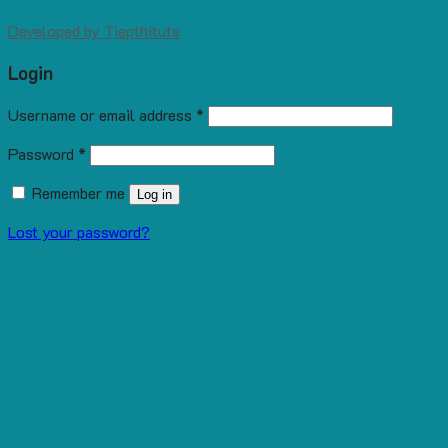
Developed by
Tiepthitute
Login
Username or email address
*
Password
*
Remember me
Log in
Lost your password?