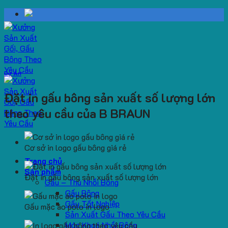
Skip
to
content
Dự Án
Đặt in gấu bông sản xuất số lượng lớn
theo yêu cầu của B BRAUN
Cơ sở in logo gấu bông giá rẻ
Trang chủ
Sản phẩm
Đặt in gấu bông sản xuất số lượng lớn
Gấu – Thú Nhồi Bông
Gấu Bông
Gấu Tốt Nghiệp
Gấu mặc áo polo in logo
Sản Xuất Gấu Theo Yêu Cầu
Móc Khoá Nhồi Bông