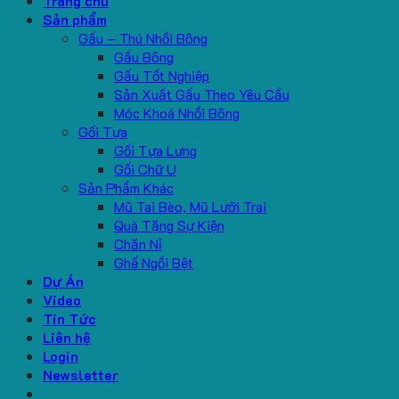
Trang chủ
Sản phẩm
Gấu – Thú Nhồi Bông
Gấu Bông
Gấu Tốt Nghiệp
Sản Xuất Gấu Theo Yêu Cầu
Móc Khoá Nhồi Bông
Gối Tựa
Gối Tựa Lưng
Gối Chữ U
Sản Phẩm Khác
Mũ Tai Bèo, Mũ Lưỡi Trai
Quà Tặng Sự Kiện
Chăn Nỉ
Ghế Ngồi Bệt
Dự Án
Video
Tin Tức
Liên hệ
Login
Newsletter