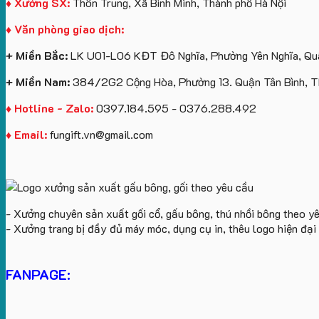
♦ Xưởng SX:
Thôn Trung, Xã Bình Minh, Thành phố Hà Nội
♦ Văn phòng giao dịch:
+ Miền Bắc:
LK U01-L06 KĐT Đô Nghĩa, Phường Yên Nghĩa, Quậ
+ Miền Nam:
384/2G2 Cộng Hòa, Phường 13. Quận Tân Bình, 
♦ Hotline - Zalo:
0397.184.595 - 0376.288.492
♦ Email:
fungift.vn@gmail.com
- Xưởng chuyên sản xuất gối cổ, gấu bông, thú nhồi bông theo y
- Xưởng trang bị đầy đủ máy móc, dụng cụ in, thêu logo hiện đạ
FANPAGE: