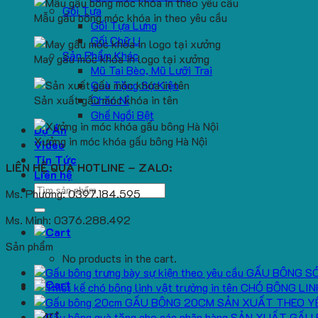
Gối Tựa
Mẫu gấu bông móc khóa in theo yêu cầu
Gối Tựa Lưng
Gối Chữ U
Sản Phẩm Khác
May gấu móc khóa in logo tại xưởng
Mũ Tai Bèo, Mũ Lưỡi Trai
Quà Tặng Sự Kiện
Sản xuất gấu móc khóa in tên
Chăn Nỉ
Ghế Ngồi Bệt
Dự Án
Xưởng in móc khóa gấu bông Hà Nội
Video
Tin Tức
LIÊN HỆ QUA HOTLINE – ZALO:
Liên hệ
Search
Ms. Phương: 0397.184.595
for:
Ms. Minh: 0376.288.492
Sản phẩm
No products in the cart.
GẤU BÔNG S
CHÓ BÔNG LIN
GẤU BÔNG 20CM SẢN XUẤT THEO Y
Cart
SẢN XUẤT GẤU 