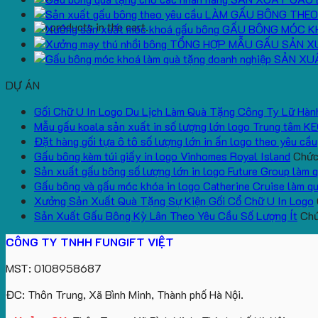
LÀM GẤU BÔNG THEO
No products in the cart.
GẤU BÔNG MÓC K
TỔNG HỢP MẪU GẤU SẢN X
SẢN XU
DỰ ÁN
Gối Chữ U In Logo Du Lịch Làm Quà Tặng Công Ty Lữ Hàn
Mẫu gấu koala sản xuất in số lượng lớn logo Trung tâm K
Đặt hàng gối tựa ô tô số lượng lớn in ấn logo theo yêu cầu
Gấu bông kèm túi giấy in logo Vinhomes Royal Island
Chức 
Sản xuất gấu bông số lượng lớn in logo Future Group làm 
Gấu bông và gấu móc khóa in logo Catherine Cruise làm q
Xưởng Sản Xuất Quà Tặng Sự Kiện Gối Cổ Chữ U In Logo
Sản Xuất Gấu Bông Kỳ Lân Theo Yêu Cầu Số Lượng Ít
Chứ
CÔNG TY TNHH FUNGIFT VIỆT
MST: 0108958687
ĐC: Thôn Trung, Xã Bình Minh, Thành phố Hà Nội.