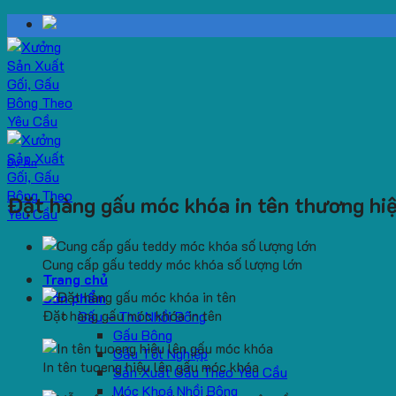
Skip
to
content
Dự Án
Đặt hàng gấu móc khóa in tên thương hi
Cung cấp gấu teddy móc khóa số lượng lớn
Trang chủ
Sản phẩm
Đặt hàng gấu móc khóa in tên
Gấu – Thú Nhồi Bông
Gấu Bông
Gấu Tốt Nghiệp
In tên tuoeng hiệu lên gấu móc khóa
Sản Xuất Gấu Theo Yêu Cầu
Móc Khoá Nhồi Bông