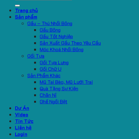
for:
Trang chủ
Sản phẩm
Gấu – Thú Nhồi Bông
Gấu Bông
Gấu Tốt Nghiệp
Sản Xuất Gấu Theo Yêu Cầu
Móc Khoá Nhồi Bông
Gối Tựa
Gối Tựa Lưng
Gối Chữ U
Sản Phẩm Khác
Mũ Tai Bèo, Mũ Lưỡi Trai
Quà Tặng Sự Kiện
Chăn Nỉ
Ghế Ngồi Bệt
Dự Án
Video
Tin Tức
Liên hệ
Login