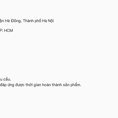
Theo
Gối
logo
Hành
KEO
Catherine
Future
Yêu
Cổ
theo
Cruise
Group
Cầu
Chữ
yêu
làm
làm
Số
U
cầu
quà
quà
n Hà Đông, Thành phố Hà Nội
Lượng
In
tặng
tặng
Ít
Logo
TP. HCM
êu cầu.
i đáp ứng được thời gian hoàn thành sản phẩm.