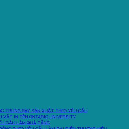
ÓC TRƯNG BÀY SẢN XUẤT THEO YÊU CẦU
H VẬT IN TÊN ONTARIO UNIVERSITY
ÊU CẦU LÀM QUÀ TẶNG
BÔNG THEO YÊU CẦU LÀM ĐẠI DIỆN THƯƠNG HIỆU