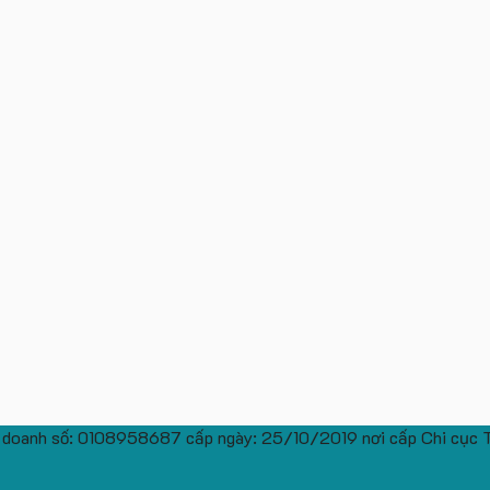
 doanh số: 0108958687 cấp ngày: 25/10/2019 nơi cấp Chi cục 