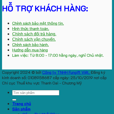
HỖ TRỢ KHÁCH HÀNG:
Chính sách bảo mật thông tin.
Hình thức thanh toán.
Chính sách đổi trả hàng.
Chính sách vận chuyển.
Chính sách bảo hành.
Hướng dẫn mua hàng
Làm việc: Từ 8:00 - 17:00 hằng ngày, nghỉ Chủ nhật.
Copyright 2024 © bởi
Công ty TNHH Fungift Việt.
Đăng ký
kinh doanh số: 0108958687 cấp ngày: 25/10/2019 nơi cấp
Chi cục Thuế khu vực Thanh Oai - Chương Mỹ
Search
for:
Trang chủ
Sản phẩm