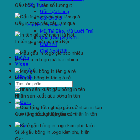
Gối Tựa
Gấu bông in tên số lượng ít
Gối Tựa Lưng
Gối Chữ U
Gấu in theo yêu cầu làm quà
Sản Phẩm Khác
Mũ Tai Bèo, Mũ Lưỡi Trai
Quà Tặng Sự Kiện
In tên gấu cử nhân Hà Nội
Chăn Nỉ
Ghế Ngồi Bệt
Dự Án
Mẫu gấu in logo giá bao nhiêu
Video
Tin Tức
Liên hệ
May gấu bông in tên giá rẻ
Search
for:
Nhận sản xuất gấu bông in tên
Quà tặng tốt nghiệp gấu cử nhân in tên
No products in the cart.
Sỉ lẻ gấu bông in logo kèm phụ kiện
Cart