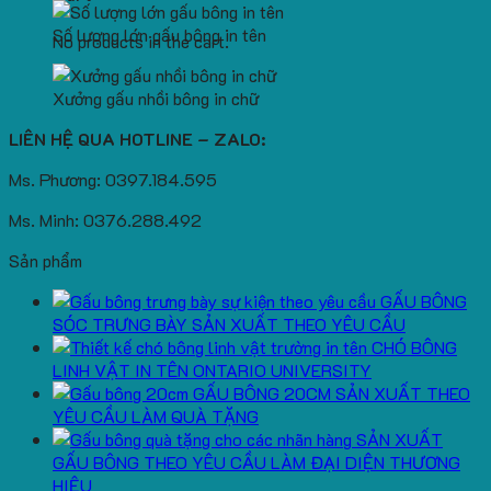
Số lượng lớn gấu bông in tên
No products in the cart.
Xưởng gấu nhồi bông in chữ
LIÊN HỆ QUA HOTLINE – ZALO:
Ms. Phương: 0397.184.595
Ms. Minh: 0376.288.492
Sản phẩm
GẤU BÔNG
SÓC TRƯNG BÀY SẢN XUẤT THEO YÊU CẦU
CHÓ BÔNG
LINH VẬT IN TÊN ONTARIO UNIVERSITY
GẤU BÔNG 20CM SẢN XUẤT THEO
YÊU CẦU LÀM QUÀ TẶNG
SẢN XUẤT
GẤU BÔNG THEO YÊU CẦU LÀM ĐẠI DIỆN THƯƠNG
HIỆU