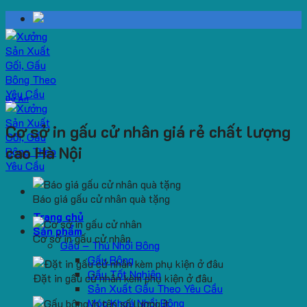
Skip
to
content
Dự Án
Cơ sở in gấu cử nhân giá rẻ chất lượng
cao Hà Nội
Báo giá gấu cử nhân quà tặng
Trang chủ
Sản phẩm
Cơ sở in gấu cử nhân
Gấu – Thú Nhồi Bông
Gấu Bông
Gấu Tốt Nghiệp
Đặt in gấu cử nhân kèm phụ kiện ở đâu
Sản Xuất Gấu Theo Yêu Cầu
Móc Khoá Nhồi Bông