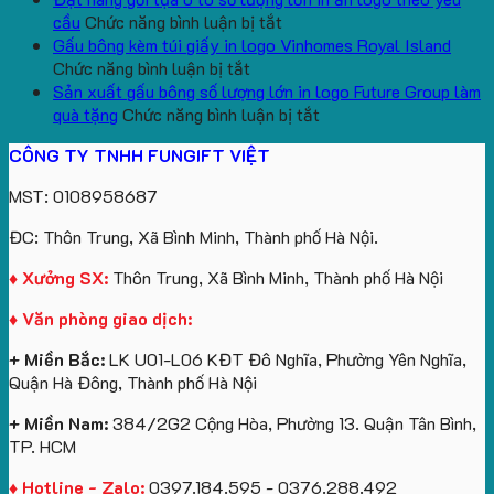
logo
ở
gấu
Trường
In
theo
cầu
Chức năng bình luận bị tắt
aginode
Đặt
koala
Học
Logo
yêu
Gấu bông kèm túi giấy in logo Vinhomes Royal Island
ở
hàng
sản
Làm
Du
cầu
Chức năng bình luận bị tắt
Gấu
gối
xuất
Quà
Lịch
cho
Sản xuất gấu bông số lượng lớn in logo Future Group làm
bông
tựa
in
Tặng
Làm
ở
ATVNCG2026
quà tặng
Chức năng bình luận bị tắt
kèm
ô
số
Sinh
Quà
Sản
CÔNG TY TNHH FUNGIFT VIỆT
túi
tô
lượng
Viên
Tặng
xuất
giấy
số
lớn
Công
gấu
MST: 0108958687
in
lượng
logo
Ty
bông
logo
lớn
Trung
Lữ
số
ĐC: Thôn Trung, Xã Bình Minh, Thành phố Hà Nội.
Vinhomes
in
tâm
Hành
lượng
Royal
ấn
KEO
lớn
♦ Xưởng SX:
Thôn Trung, Xã Bình Minh, Thành phố Hà Nội
Island
logo
in
♦ Văn phòng giao dịch:
theo
logo
yêu
Future
+ Miền Bắc:
LK U01-L06 KĐT Đô Nghĩa, Phường Yên Nghĩa,
cầu
Group
Quận Hà Đông, Thành phố Hà Nội
làm
quà
+ Miền Nam:
384/2G2 Cộng Hòa, Phường 13. Quận Tân Bình,
tặng
TP. HCM
♦ Hotline - Zalo:
0397.184.595 - 0376.288.492