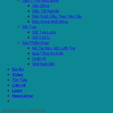
Gấu – Thú Nhồi Bông
Gấu Bông
Gấu Tốt Nghiệp
Sản Xuất Gấu Theo Yêu Cầu
Móc Khoá Nhồi Bông
Gối Tựa
Gối Tựa Lưng
Gối Chữ U
Sản Phẩm Khác
Mũ Tai Bèo, Mũ Lưỡi Trai
Quà Tặng Sự Kiện
Chăn Nỉ
Ghế Ngồi Bệt
Dự Án
Video
Tin Tức
Liên hệ
Login
Newsletter
Developed by
Tiepthitute