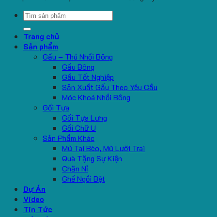
Search
for:
Trang chủ
Sản phẩm
Gấu – Thú Nhồi Bông
Gấu Bông
Gấu Tốt Nghiệp
Sản Xuất Gấu Theo Yêu Cầu
Móc Khoá Nhồi Bông
Gối Tựa
Gối Tựa Lưng
Gối Chữ U
Sản Phẩm Khác
Mũ Tai Bèo, Mũ Lưỡi Trai
Quà Tặng Sự Kiện
Chăn Nỉ
Ghế Ngồi Bệt
Dự Án
Video
Tin Tức