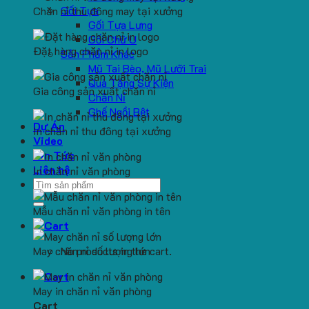
Gối Tựa
Chăn nỉ thu đông may tại xưởng
Gối Tựa Lưng
Gối Chữ U
Đặt hàng chăn nỉ in logo
Sản Phẩm Khác
Mũ Tai Bèo, Mũ Lưỡi Trai
Quà Tặng Sự Kiện
Gia công sản xuất chăn nỉ
Chăn Nỉ
Ghế Ngồi Bệt
Dự Án
In chăn nỉ thu đông tại xưởng
Video
Tin Tức
Liên hệ
In chăn nỉ văn phòng
Search
for:
Mẫu chăn nỉ văn phòng in tên
May chăn nỉ số lượng lớn
No products in the cart.
May in chăn nỉ văn phòng
Cart