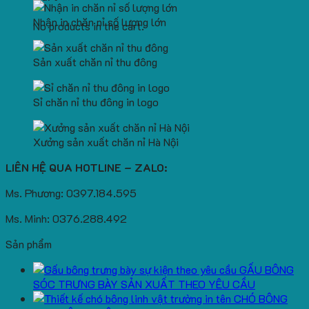
Nhận in chăn nỉ số lượng lớn
No products in the cart.
Sản xuất chăn nỉ thu đông
Sỉ chăn nỉ thu đông in logo
Xưởng sản xuất chăn nỉ Hà Nội
LIÊN HỆ QUA HOTLINE – ZALO:
Ms. Phương: 0397.184.595
Ms. Minh: 0376.288.492
Sản phẩm
GẤU BÔNG
SÓC TRƯNG BÀY SẢN XUẤT THEO YÊU CẦU
CHÓ BÔNG