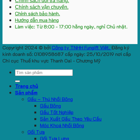
Chính sách đổi trả hàng.
Chính sách vận chuyển.
Chính sách bảo hành.
Hướng dẫn mua hàng
Làm việc: Từ 8:00 - 17:00 hằng ngày, nghỉ Chủ nhật.
Copyright 2024 © bởi
Công ty TNHH Fungift Việt.
Đăng ký
kinh doanh số: 0108958687 cấp ngày: 25/10/2019 nơi cấp
Chi cục Thuế khu vực Thanh Oai - Chương Mỹ
Search
for:
Trang chủ
Sản phẩm
Gấu – Thú Nhồi Bông
Gấu Bông
Gấu Tốt Nghiệp
Sản Xuất Gấu Theo Yêu Cầu
Móc Khoá Nhồi Bông
Gối Tựa
Gối Tựa Lưng