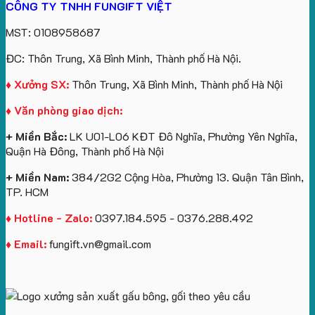
CÔNG TY TNHH FUNGIFT VIỆT
bông
tựa
in
Tặng
Làm
ATVNCG2026
kèm
ô
số
Sinh
Quà
MST: 0108958687
túi
tô
lượng
Viên
Tặng
giấy
số
lớn
Công
ĐC: Thôn Trung, Xã Bình Minh, Thành phố Hà Nội.
in
lượng
logo
Ty
logo
lớn
Trung
Lữ
♦ Xưởng SX:
Thôn Trung, Xã Bình Minh, Thành phố Hà Nội
Vinhomes
in
tâm
Hành
♦ Văn phòng giao dịch:
Royal
ấn
KEO
Island
logo
+ Miền Bắc:
LK U01-L06 KĐT Đô Nghĩa, Phường Yên Nghĩa,
theo
Quận Hà Đông, Thành phố Hà Nội
yêu
cầu
+ Miền Nam:
384/2G2 Cộng Hòa, Phường 13. Quận Tân Bình,
TP. HCM
♦ Hotline - Zalo:
0397.184.595 - 0376.288.492
♦ Email:
fungift.vn@gmail.com