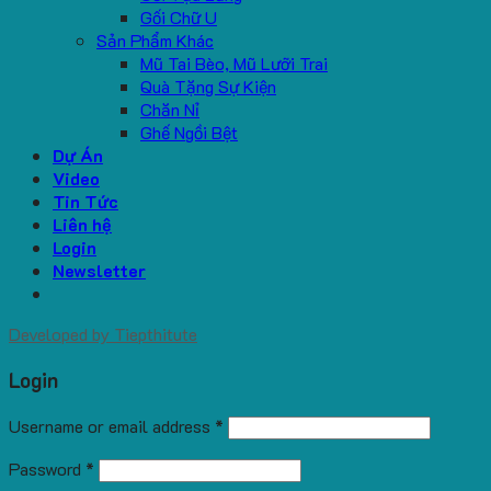
Gối Chữ U
Sản Phẩm Khác
Mũ Tai Bèo, Mũ Lưỡi Trai
Quà Tặng Sự Kiện
Chăn Nỉ
Ghế Ngồi Bệt
Dự Án
Video
Tin Tức
Liên hệ
Login
Newsletter
Developed by
Tiepthitute
Login
Username or email address
*
Password
*