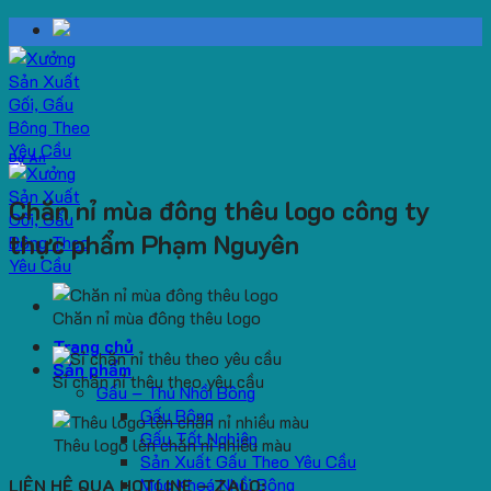
Skip
to
content
Dự Án
Chăn nỉ mùa đông thêu logo công ty
thực phẩm Phạm Nguyên
Chăn nỉ mùa đông thêu logo
Trang chủ
Sản phẩm
Sỉ chăn nỉ thêu theo yêu cầu
Gấu – Thú Nhồi Bông
Gấu Bông
Gấu Tốt Nghiệp
Thêu logo lên chăn nỉ nhiều màu
Sản Xuất Gấu Theo Yêu Cầu
Móc Khoá Nhồi Bông
LIÊN HỆ QUA HOTLINE – ZALO: