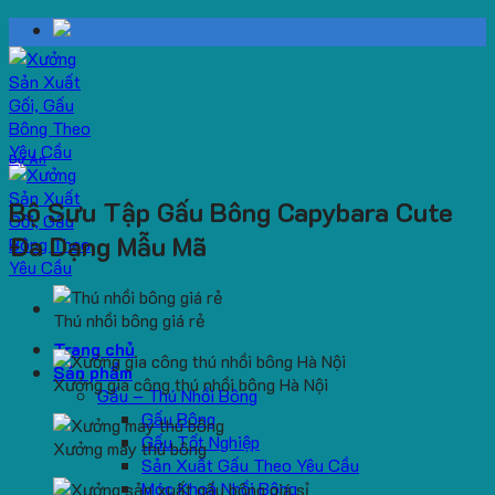
Skip
to
content
Dự Án
Bộ Sưu Tập Gấu Bông Capybara Cute
Đa Dạng Mẫu Mã
Thú nhồi bông giá rẻ
Trang chủ
Sản phẩm
Xưởng gia công thú nhồi bông Hà Nội
Gấu – Thú Nhồi Bông
Gấu Bông
Gấu Tốt Nghiệp
Xưởng may thú bông
Sản Xuất Gấu Theo Yêu Cầu
Móc Khoá Nhồi Bông