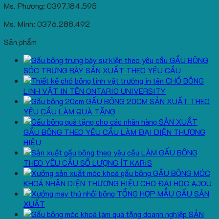
Ms. Phương: 0397.184.595
Ms. Minh: 0376.288.492
Sản phẩm
GẤU BÔNG
SÓC TRƯNG BÀY SẢN XUẤT THEO YÊU CẦU
CHÓ BÔNG
LINH VẬT IN TÊN ONTARIO UNIVERSITY
GẤU BÔNG 20CM SẢN XUẤT THEO
YÊU CẦU LÀM QUÀ TẶNG
SẢN XUẤT
GẤU BÔNG THEO YÊU CẦU LÀM ĐẠI DIỆN THƯƠNG
HIỆU
LÀM GẤU BÔNG
THEO YÊU CẦU SỐ LƯỢNG ÍT KARIS
GẤU BÔNG MÓC
KHOÁ NHẬN DIỆN THƯƠNG HIỆU CHO ĐẠI HỌC AJOU
TỔNG HỢP MẪU GẤU SẢN
XUẤT
SẢN