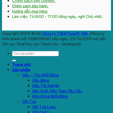
Chính sách vận chuyển.
Chính sách bảo hành.
Hướng dẫn mua hàng
Làm việc: Từ 8:00 - 17:00 hằng ngày, nghỉ Chủ nhật.
Copyright 2024 © bởi
Công ty TNHH Fungift Việt.
Đăng ký
kinh doanh số: 0108958687 cấp ngày: 25/10/2019 nơi cấp
Chi cục Thuế khu vực Thanh Oai - Chương Mỹ
Search
for:
Trang chủ
Sản phẩm
Gấu – Thú Nhồi Bông
Gấu Bông
Gấu Tốt Nghiệp
Sản Xuất Gấu Theo Yêu Cầu
Móc Khoá Nhồi Bông
Gối Tựa
Gối Tựa Lưng
Gối Chữ U