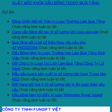
XUẤT MÓC KHÓA GẤU BÔNG TEDDY QUÀ TẶNG
DỰ ÁN
Băng Chặn Mồ Hô Trán In Logo Toshiba Làm Quà Tặng
ở
Chức năng bình luận bị tắt
Băng
Cung cấp băng đô tay in số lượng lớn logo aginode
Chức
ở
Chặn
năng bình luận bị tắt
Cung
Mồ
Quà tặng gối U kê cổ thêu theo yêu cầu cho
cấp
Hô
ở
ATVNCG2026
Chức năng bình luận bị tắt
băng
Trán
Quà
Gấu Bông Mini In Logo Trường Học Làm Quà Tặng Sinh
đô
In
ở
tặng
Viên
Chức năng bình luận bị tắt
tay
Logo
Gấu
gối
Gối Chữ U In Logo Du Lịch Làm Quà Tặng Công Ty Lữ
in
Toshiba
Bông
ở
U
Hành
Chức năng bình luận bị tắt
số
Làm
Mini
Gối
kê
Mẫu gấu koala sản xuất in số lượng lớn logo Trung tâm
lượng
Quà
ở
In
Chữ
cổ
KEO
Chức năng bình luận bị tắt
lớn
Tặng
Mẫu
Logo
U
thêu
Đặt hàng gối tựa ô tô số lượng lớn in ấn logo theo yêu
logo
ở
gấu
Trường
In
theo
cầu
Chức năng bình luận bị tắt
aginode
Đặt
koala
Học
Logo
yêu
Gấu bông kèm túi giấy in logo Vinhomes Royal Island
ở
hàng
sản
Làm
Du
cầu
Chức năng bình luận bị tắt
Gấu
gối
xuất
Quà
Lịch
cho
CÔNG TY TNHH FUNGIFT VIỆT
bông
tựa
in
Tặng
Làm
ATVNCG2026