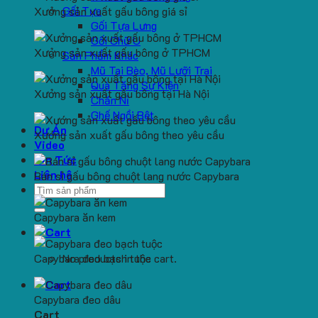
Gối Tựa
Xưởng sản xuất gấu bông giá sỉ
Gối Tựa Lưng
Gối Chữ U
Xưởng sản xuất gấu bông ở TPHCM
Sản Phẩm Khác
Mũ Tai Bèo, Mũ Lưỡi Trai
Quà Tặng Sự Kiện
Xưởng sản xuất gấu bông tại Hà Nội
Chăn Nỉ
Ghế Ngồi Bệt
Dự Án
Xướng sản xuất gấu bông theo yêu cầu
Video
Tin Tức
Liên hệ
Bán sỉ gấu bông chuột lang nước Capybara
Search
for:
Capybara ăn kem
Capybara đeo bạch tuộc
No products in the cart.
Capybara đeo dâu
Cart