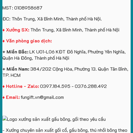
kèm
ô
số
Sinh
Quà
MST: 0108958687
túi
tô
lượng
Viên
Tặng
giấy
số
lớn
Công
ĐC: Thôn Trung, Xã Bình Minh, Thành phố Hà Nội.
in
lượng
logo
Ty
logo
lớn
Trung
Lữ
♦ Xưởng SX:
Thôn Trung, Xã Bình Minh, Thành phố Hà Nội
Vinhomes
in
tâm
Hành
♦ Văn phòng giao dịch:
Royal
ấn
KEO
Island
logo
+ Miền Bắc:
LK U01-L06 KĐT Đô Nghĩa, Phường Yên Nghĩa,
theo
Quận Hà Đông, Thành phố Hà Nội
yêu
cầu
+ Miền Nam:
384/2G2 Cộng Hòa, Phường 13. Quận Tân Bình,
TP. HCM
♦ Hotline - Zalo:
0397.184.595 - 0376.288.492
♦ Email:
fungift.vn@gmail.com
- Xưởng chuyên sản xuất gối cổ, gấu bông, thú nhồi bông theo