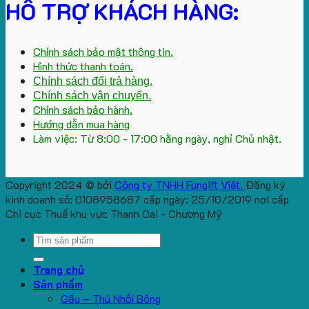
HỖ TRỢ KHÁCH HÀNG:
Chính sách bảo mật thông tin.
Hình thức thanh toán.
Chính sách đổi trả hàng.
Chính sách vận chuyển.
Chính sách bảo hành.
Hướng dẫn mua hàng
Làm việc: Từ 8:00 - 17:00 hằng ngày, nghỉ Chủ nhật.
Copyright 2024 © bởi
Công ty TNHH Fungift Việt.
Đăng ký
kinh doanh số: 0108958687 cấp ngày: 25/10/2019 nơi cấp
Chi cục Thuế khu vực Thanh Oai - Chương Mỹ
Search
for:
Trang chủ
Sản phẩm
Gấu – Thú Nhồi Bông