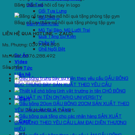
Gối Tựa
Băng thấm mồ hôi cổ tay in logo
Gối Tựa Lưng
Gối Chữ U
Băng cổ tay thấm mồ hôi quà tặng phòng tập gym
Sản Phẩm Khác
Mũ Tai Bèo, Mũ Lưỡi Trai
LIÊN HỆ QUA HOTLINE – ZALO:
Quà Tặng Sự Kiện
Chăn Nỉ
Ms. Phương: 0397.184.595
Ghế Ngồi Bệt
Dự Án
Ms. Minh: 0376.288.492
Video
Sản phẩm
Tin Tức
Liên hệ
GẤU BÔNG
Search
SÓC TRƯNG BÀY SẢN XUẤT THEO YÊU CẦU
for:
CHÓ BÔNG
LINH VẬT IN TÊN ONTARIO UNIVERSITY
GẤU BÔNG 20CM SẢN XUẤT THEO
YÊU CẦU LÀM QUÀ TẶNG
No products in the cart.
SẢN XUẤT
GẤU BÔNG THEO YÊU CẦU LÀM ĐẠI DIỆN THƯƠNG
HIỆU
Cart
LÀM GẤU BÔNG