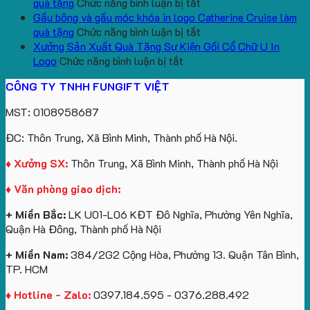
bông
tựa
in
Tặng
Làm
ở
quà tặng
Chức năng bình luận bị tắt
kèm
ô
số
Sinh
Quà
Sản
Gấu bông và gấu móc khóa in logo Catherine Cruise làm
túi
tô
lượng
Viên
Tặng
xuất
ở
quà tặng
Chức năng bình luận bị tắt
giấy
số
lớn
Công
gấu
Gấu
Xưởng Sản Xuất Quà Tặng Sự Kiện Gối Cổ Chữ U In
in
lượng
logo
Ty
ở
bông
bông
Logo
Chức năng bình luận bị tắt
logo
lớn
Trung
Lữ
Xưởng
số
và
CÔNG TY TNHH FUNGIFT VIỆT
Vinhomes
in
tâm
Hành
Sản
lượng
gấu
Royal
ấn
KEO
Xuất
lớn
móc
MST: 0108958687
Island
logo
Quà
in
khóa
theo
Tặng
logo
in
ĐC: Thôn Trung, Xã Bình Minh, Thành phố Hà Nội.
yêu
Sự
Future
logo
cầu
Kiện
Group
Catherine
♦ Xưởng SX:
Thôn Trung, Xã Bình Minh, Thành phố Hà Nội
Gối
làm
Cruise
♦ Văn phòng giao dịch:
Cổ
quà
làm
Chữ
tặng
quà
+ Miền Bắc:
LK U01-L06 KĐT Đô Nghĩa, Phường Yên Nghĩa,
U
tặng
Quận Hà Đông, Thành phố Hà Nội
In
Logo
+ Miền Nam:
384/2G2 Cộng Hòa, Phường 13. Quận Tân Bình,
TP. HCM
♦ Hotline - Zalo:
0397.184.595 - 0376.288.492