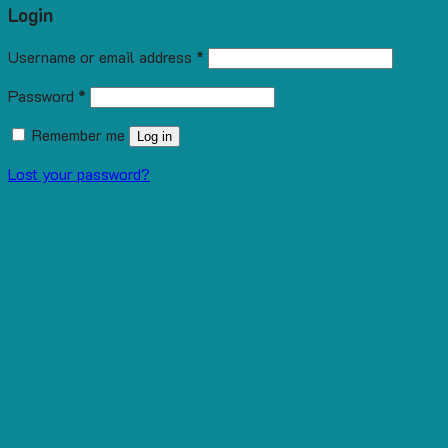
Login
Username or email address
*
Password
*
Remember me
Log in
Lost your password?