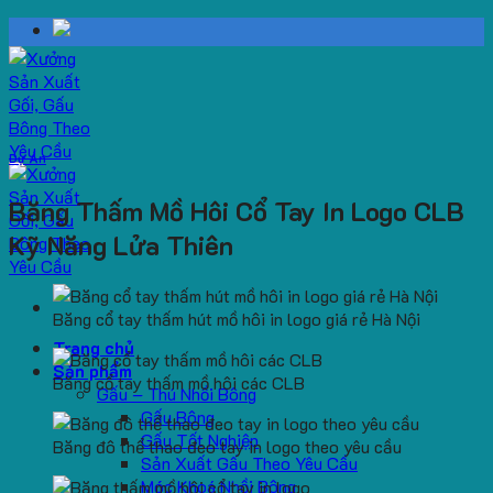
Skip
to
content
Dự Án
Băng Thấm Mồ Hôi Cổ Tay In Logo CLB
Kỹ Năng Lửa Thiên
Băng cổ tay thấm hút mồ hôi in logo giá rẻ Hà Nội
Trang chủ
Sản phẩm
Băng cổ tay thấm mồ hôi các CLB
Gấu – Thú Nhồi Bông
Gấu Bông
Gấu Tốt Nghiệp
Băng đô thể thao đeo tay in logo theo yêu cầu
Sản Xuất Gấu Theo Yêu Cầu
Móc Khoá Nhồi Bông