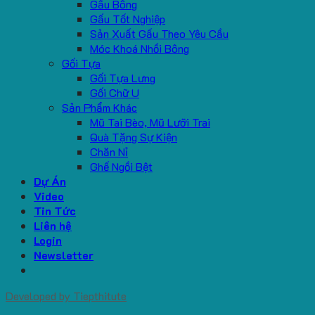
Gấu Bông
Gấu Tốt Nghiệp
Sản Xuất Gấu Theo Yêu Cầu
Móc Khoá Nhồi Bông
Gối Tựa
Gối Tựa Lưng
Gối Chữ U
Sản Phẩm Khác
Mũ Tai Bèo, Mũ Lưỡi Trai
Quà Tặng Sự Kiện
Chăn Nỉ
Ghế Ngồi Bệt
Dự Án
Video
Tin Tức
Liên hệ
Login
Newsletter
Developed by
Tiepthitute