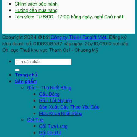
Chính sách bảo hành.
Hướng dẫn mua hàng
Làm việc: Từ 8:00 - 17:00 hằng ngày, nghỉ Chủ nhật.
Copyright 2024 © bởi
Công ty TNHH Fungift Việt.
Đăng ký
kinh doanh số: 0108958687 cấp ngày: 25/10/2019 nơi cấp
Chi cục Thuế khu vực Thanh Oai - Chương Mỹ
Search
for:
Trang chủ
Sản phẩm
Gấu – Thú Nhồi Bông
Gấu Bông
Gấu Tốt Nghiệp
Sản Xuất Gấu Theo Yêu Cầu
Móc Khoá Nhồi Bông
Gối Tựa
Gối Tựa Lưng
Gối Chữ U