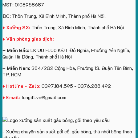
kèm
ô
số
Sinh
Quà
MST: 0108958687
túi
tô
lượng
Viên
Tặng
giấy
số
lớn
Công
ĐC: Thôn Trung, Xã Bình Minh, Thành phố Hà Nội.
in
lượng
logo
Ty
logo
lớn
Trung
Lữ
♦ Xưởng SX:
Thôn Trung, Xã Bình Minh, Thành phố Hà Nội
Vinhomes
in
tâm
Hành
♦ Văn phòng giao dịch:
Royal
ấn
KEO
Island
logo
+ Miền Bắc:
LK U01-L06 KĐT Đô Nghĩa, Phường Yên Nghĩa,
theo
Quận Hà Đông, Thành phố Hà Nội
yêu
cầu
+ Miền Nam:
384/2G2 Cộng Hòa, Phường 13. Quận Tân Bình,
TP. HCM
♦ Hotline - Zalo:
0397.184.595 - 0376.288.492
♦ Email:
fungift.vn@gmail.com
- Xưởng chuyên sản xuất gối cổ, gấu bông, thú nhồi bông theo
yêu cầu.