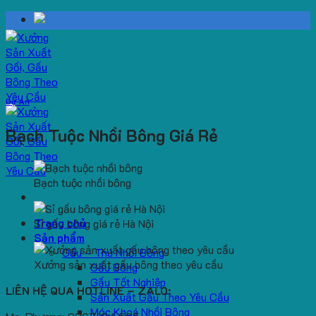
Skip
to
content
Dự Án
Bạch Tuộc Nhồi Bông Giá Rẻ
Bạch tuộc nhồi bông
Trang chủ
Sỉ gấu bông giá rẻ Hà Nội
Sản phẩm
Gấu – Thú Nhồi Bông
Xưởng sản xuất gấu bông theo yêu cầu
Gấu Bông
Gấu Tốt Nghiệp
LIÊN HỆ QUA HOTLINE – ZALO:
Sản Xuất Gấu Theo Yêu Cầu
Móc Khoá Nhồi Bông