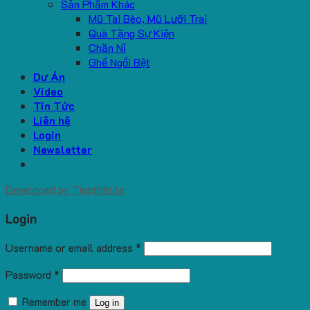
Sản Phẩm Khác
Mũ Tai Bèo, Mũ Lưỡi Trai
Quà Tặng Sự Kiện
Chăn Nỉ
Ghế Ngồi Bệt
Dự Án
Video
Tin Tức
Liên hệ
Login
Newsletter
Developed by
Tiepthitute
Login
Username or email address
*
Password
*
Remember me
Log in