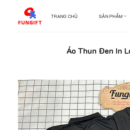
Skip
to
TRANG CHỦ
SẢN PHẨM
content
Áo Thun Đen In L