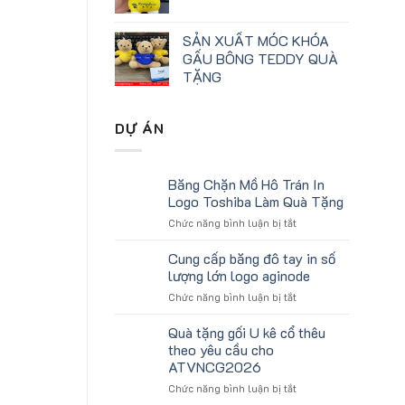
SẢN XUẤT MÓC KHÓA
GẤU BÔNG TEDDY QUÀ
TẶNG
DỰ ÁN
Băng Chặn Mồ Hô Trán In
Logo Toshiba Làm Quà Tặng
ở
Chức năng bình luận bị tắt
Băng
Chặn
Cung cấp băng đô tay in số
Mồ
lượng lớn logo aginode
Hô
ở
Chức năng bình luận bị tắt
Trán
Cung
In
cấp
Quà tặng gối U kê cổ thêu
Logo
băng
Toshiba
theo yêu cầu cho
đô
Làm
ATVNCG2026
tay
Quà
ở
Chức năng bình luận bị tắt
in
Tặng
Quà
số