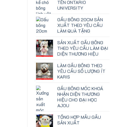
TÊN ONTARIO
UNIVERSITY
GẤU BÔNG 20CM SẢN
XUẤT THEO YÊU CẦU
LÀM QUÀ TẶNG
SẢN XUẤT GẤU BÔNG
THEO YÊU CẦU LÀM ĐẠI
DIỆN THƯƠNG HIỆU
LÀM GẤU BÔNG THEO
YÊU CẦU SỐ LƯỢNG ÍT
KARIS
GẤU BÔNG MÓC KHOÁ
NHẬN DIỆN THƯƠNG
HIỆU CHO ĐẠI HỌC
AJOU
TỔNG HỢP MẪU GẤU
SẢN XUẤT