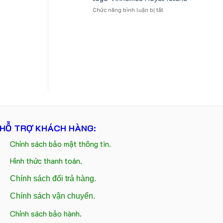
tựa
logo
ở
Chức năng bình luận bị tắt
ô
Trung
Gấu
tô
tâm
bông
số
KEO
kèm
lượng
túi
lớn
giấy
in
in
ấn
logo
logo
Vinhomes
theo
Royal
yêu
Island
cầu
HỖ TRỢ KHÁCH HÀNG:
Chính sách bảo mật thông tin.
Hình thức thanh toán.
Chính sách đổi trả hàng.
Chính sách vận chuyển.
Chính sách bảo hành.