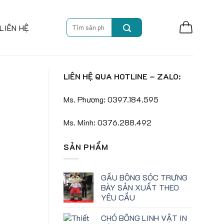
Search
LIÊN HỆ
for:
LIÊN HỆ QUA HOTLINE – ZALO:
Ms. Phương: 0397.184.595
Ms. Minh: 0376.288.492
SẢN PHẨM
GẤU BÔNG SÓC TRƯNG
BÀY SẢN XUẤT THEO
YÊU CẦU
CHÓ BÔNG LINH VẬT IN