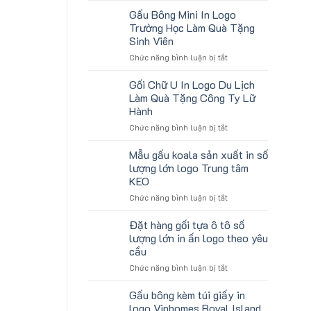
tặng
lượng
Gấu Bông Mini In Logo
gối
lớn
Trường Học Làm Quà Tặng
U
logo
Sinh Viên
kê
aginode
ở
Chức năng bình luận bị tắt
cổ
Gấu
thêu
Bông
theo
Gối Chữ U In Logo Du Lịch
Mini
yêu
Làm Quà Tặng Công Ty Lữ
In
cầu
Hành
Logo
cho
ở
Chức năng bình luận bị tắt
Trường
ATVNCG2026
Gối
Học
Chữ
Làm
Mẫu gấu koala sản xuất in số
U
Quà
lượng lớn logo Trung tâm
In
Tặng
KEO
Logo
Sinh
ở
Chức năng bình luận bị tắt
Du
Viên
Mẫu
Lịch
gấu
Làm
Đặt hàng gối tựa ô tô số
koala
Quà
lượng lớn in ấn logo theo yêu
sản
Tặng
cầu
xuất
Công
ở
Chức năng bình luận bị tắt
in
Ty
Đặt
số
Lữ
hàng
lượng
Hành
Gấu bông kèm túi giấy in
gối
lớn
logo Vinhomes Royal Island