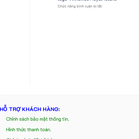
tựa
logo
ở
Chức năng bình luận bị tắt
ô
Trung
Gấu
tô
tâm
bông
số
KEO
kèm
lượng
túi
lớn
giấy
in
in
ấn
logo
logo
Vinhomes
theo
Royal
yêu
Island
cầu
HỖ TRỢ KHÁCH HÀNG:
Chính sách bảo mật thông tin.
Hình thức thanh toán.