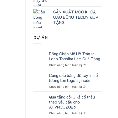
SẢN XUẤT MÓC KHÓA
GẤU BÔNG TEDDY QUÀ
TẶNG
DỰ ÁN
Băng Chặn Mồ Hô Trán In
Logo Toshiba Làm Quà Tặng
ở
Chức năng bình luận bị tắt
Băng
Chặn
Cung cấp băng đô tay in số
Mồ
lượng lớn logo aginode
Hô
ở
Chức năng bình luận bị tắt
Trán
Cung
In
cấp
Quà tặng gối U kê cổ thêu
Logo
băng
Toshiba
theo yêu cầu cho
đô
Làm
ATVNCG2026
tay
Quà
ở
Chức năng bình luận bị tắt
in
Tặng
Quà
số