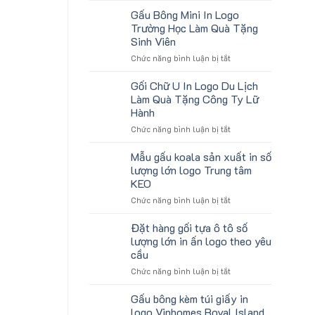
tặng
lượng
Gấu Bông Mini In Logo
gối
lớn
Trường Học Làm Quà Tặng
U
logo
Sinh Viên
kê
aginode
ở
Chức năng bình luận bị tắt
cổ
Gấu
thêu
Bông
theo
Gối Chữ U In Logo Du Lịch
Mini
yêu
Làm Quà Tặng Công Ty Lữ
In
cầu
Hành
Logo
cho
ở
Chức năng bình luận bị tắt
Trường
ATVNCG2026
Gối
Học
Chữ
Làm
Mẫu gấu koala sản xuất in số
U
Quà
lượng lớn logo Trung tâm
In
Tặng
KEO
Logo
Sinh
ở
Chức năng bình luận bị tắt
Du
Viên
Mẫu
Lịch
gấu
Làm
Đặt hàng gối tựa ô tô số
koala
Quà
lượng lớn in ấn logo theo yêu
sản
Tặng
cầu
xuất
Công
ở
Chức năng bình luận bị tắt
in
Ty
Đặt
số
Lữ
hàng
lượng
Hành
Gấu bông kèm túi giấy in
gối
lớn
logo Vinhomes Royal Island