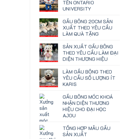
TÊN ONTARIO
UNIVERSITY
GẤU BÔNG 20CM SẢN
XUẤT THEO YÊU CẦU
LÀM QUÀ TẶNG
SẢN XUẤT GẤU BÔNG
THEO YÊU CẦU LÀM ĐẠI
DIỆN THƯƠNG HIỆU
LÀM GẤU BÔNG THEO
YÊU CẦU SỐ LƯỢNG ÍT
KARIS
GẤU BÔNG MÓC KHOÁ
NHẬN DIỆN THƯƠNG
HIỆU CHO ĐẠI HỌC
AJOU
TỔNG HỢP MẪU GẤU
SẢN XUẤT