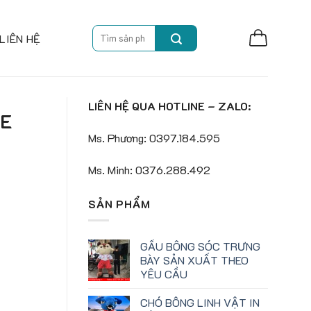
Search
LIÊN HỆ
for:
LIÊN HỆ QUA HOTLINE – ZALO:
SE
Ms. Phương: 0397.184.595
Ms. Minh: 0376.288.492
SẢN PHẨM
GẤU BÔNG SÓC TRƯNG
BÀY SẢN XUẤT THEO
YÊU CẦU
CHÓ BÔNG LINH VẬT IN