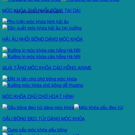
MÓC KHÓA THỎ NHỒI BÔNG TAI DÀI
No products in the cart.
HẢI ÂU NHỒI BÔNG DÁNG MÓC KHÓA
QUÀ TẶNG MÓC KHÓA CÁO HỒNG ANIME
MÓC KHÓA CHÚ CHÓ HOẠT HÌNH
GẤU BÔNG ĐEO TÚI DÁNG MÓC KHÓA