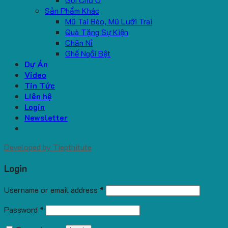
Sản Phẩm Khác
Mũ Tai Bèo, Mũ Lưỡi Trai
Quà Tặng Sự Kiện
Chăn Nỉ
Ghế Ngồi Bệt
Dự Án
Video
Tin Tức
Liên hệ
Login
Newsletter
Developed by
Tiepthitute
Login
Username or email address
*
Password
*