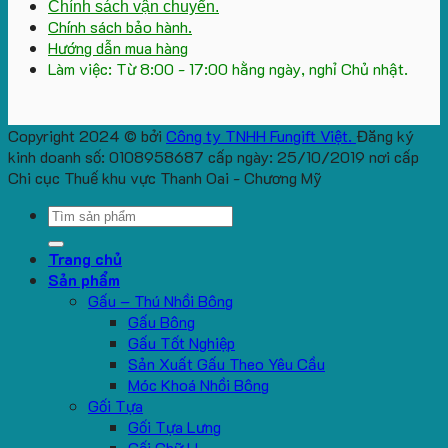
Chính sách vận chuyển.
Chính sách bảo hành.
Hướng dẫn mua hàng
Làm việc: Từ 8:00 - 17:00 hằng ngày, nghỉ Chủ nhật.
Copyright 2024 © bởi
Công ty TNHH Fungift Việt.
Đăng ký
kinh doanh số: 0108958687 cấp ngày: 25/10/2019 nơi cấp
Chi cục Thuế khu vực Thanh Oai - Chương Mỹ
Search
for:
Trang chủ
Sản phẩm
Gấu – Thú Nhồi Bông
Gấu Bông
Gấu Tốt Nghiệp
Sản Xuất Gấu Theo Yêu Cầu
Móc Khoá Nhồi Bông
Gối Tựa
Gối Tựa Lưng
Gối Chữ U