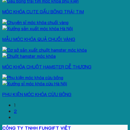
MÓC KHÓA CUTE GẤU BÔNG TRÁI TIM
MẪU MÓC KHÓA QUẢ CHUỐI VÀNG
MÓC KHÓA CHUỘT HAMSTER DỄ THƯƠNG
PHỤ KIỆN MÓC KHÓA CỪU BÔNG
1
2
CÔNG TY TNHH FUNGIFT VIỆT