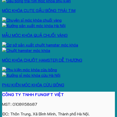
MÓC KHÓA CUTE GẤU BÔNG TRÁI TIM
MẪU MÓC KHÓA QUẢ CHUỐI VÀNG
MÓC KHÓA CHUỘT HAMSTER DỄ THƯƠNG
PHỤ KIỆN MÓC KHÓA CỪU BÔNG
CÔNG TY TNHH FUNGIFT VIỆT
MST: 0108958687
ĐC: Thôn Trung, Xã Bình Minh, Thành phố Hà Nội.