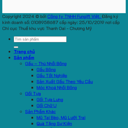
Copyright 2024 © bởi
Công ty TNHH Fungift Việt.
Đăng ký
kinh doanh số: 0108958687 cấp ngày: 25/10/2019 nơi cấp
Chi cục Thuế khu vực Thanh Oai - Chương Mỹ
Search
for:
Trang chủ
Sản phẩm
Gấu – Thú Nhồi Bông
Gấu Bông
Gấu Tốt Nghiệp
Sản Xuất Gấu Theo Yêu Cầu
Móc Khoá Nhồi Bông
Gối Tựa
Gối Tựa Lưng
Gối Chữ U
Sản Phẩm Khác
Mũ Tai Bèo, Mũ Lưỡi Trai
Quà Tặng Sự Kiện