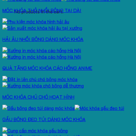
MÓC KHÓA THỎ NHỒI BÔNG TAI DÀI
No products in the cart.
HẢI ÂU NHỒI BÔNG DÁNG MÓC KHÓA
QUÀ TẶNG MÓC KHÓA CÁO HỒNG ANIME
MÓC KHÓA CHÚ CHÓ HOẠT HÌNH
GẤU BÔNG ĐEO TÚI DÁNG MÓC KHÓA