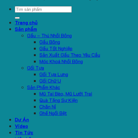
Search
for:
Trang chủ
Sản phẩm
Gấu – Thú Nhồi Bông
Gấu Bông
Gấu Tốt Nghiệp
Sản Xuất Gấu Theo Yêu Cầu
Móc Khoá Nhồi Bông
Gối Tựa
Gối Tựa Lưng
Gối Chữ U
Sản Phẩm Khác
Mũ Tai Bèo, Mũ Lưỡi Trai
Quà Tặng Sự Kiện
Chăn Nỉ
Ghế Ngồi Bệt
Dự Án
Video
Tin Tức