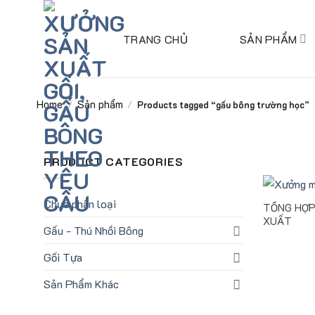
Skip
to
TRANG CHỦ
SẢN PHẨM
content
Home
Sản phẩm
/
/
Products tagged “gấu bông trường học”
PRODUCT CATEGORIES
Chưa phân loại
TỔNG HỢP
XUẤT
Gấu - Thú Nhồi Bông
Gối Tựa
Sản Phẩm Khác