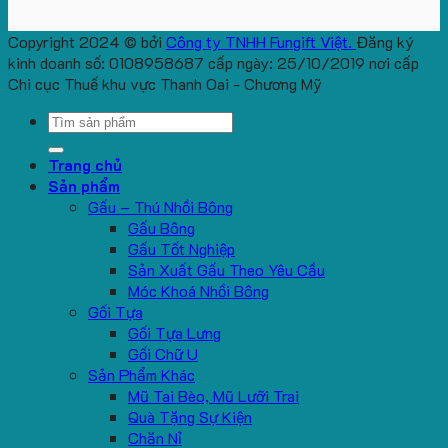
Copyright 2024 © bởi
Công ty TNHH Fungift Việt.
Đăng ký
kinh doanh số: 0108958687 cấp ngày: 25/10/2019 nơi cấp
Chi cục Thuế khu vực Thanh Oai - Chương Mỹ
Search
for:
Trang chủ
Sản phẩm
Gấu – Thú Nhồi Bông
Gấu Bông
Gấu Tốt Nghiệp
Sản Xuất Gấu Theo Yêu Cầu
Móc Khoá Nhồi Bông
Gối Tựa
Gối Tựa Lưng
Gối Chữ U
Sản Phẩm Khác
Mũ Tai Bèo, Mũ Lưỡi Trai
Quà Tặng Sự Kiện
Chăn Nỉ