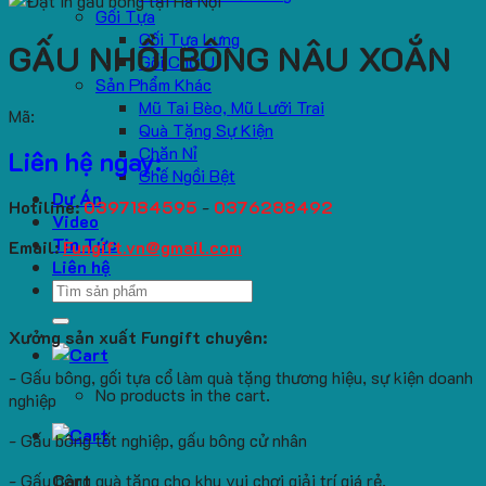
Gối Tựa
Gối Tựa Lưng
GẤU NHỒI BÔNG NÂU XOẮN
Gối Chữ U
Sản Phẩm Khác
Mũ Tai Bèo, Mũ Lưỡi Trai
Mã:
Quà Tặng Sự Kiện
Chăn Nỉ
Liên hệ ngay:
Ghế Ngồi Bệt
Dự Án
Hotiline:
0397184595
-
0376288492
Video
Tin Tức
Email:
Fungift.vn@gmail.com
Liên hệ
Search
for:
Xưởng sản xuất Fungift chuyên:
- Gấu bông, gối tựa cổ làm quà tặng thương hiệu, sự kiện doanh
No products in the cart.
nghiệp
- Gấu bông tốt nghiệp, gấu bông cử nhân
- Gấu bông quà tặng cho khu vui chơi giải trí giá rẻ.
Cart