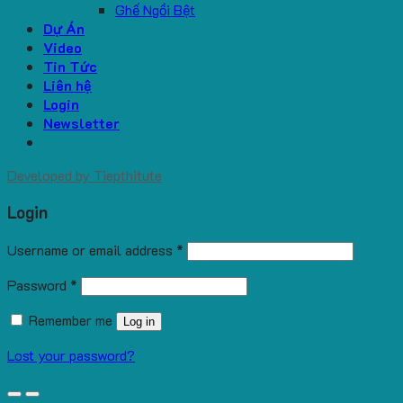
Ghế Ngồi Bệt
Dự Án
Video
Tin Tức
Liên hệ
Login
Newsletter
Developed by
Tiepthitute
Login
Username or email address
*
Password
*
Remember me
Log in
Lost your password?