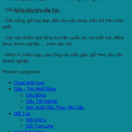
- Gấu bông nhỏ máy gấp thú.
No products in the cart.
- Gấu bông, gối tựa đẹp, độc cho các shop, siêu thị trên toàn
quốc.
- Các sản phẩm quà tặng sự kiện: quần áo, mũ lưỡi trai, đồng
phục doanh nghiệp, ... theo yêu cầu
- Nhận in, thêu logo, gia công các mẫu gấu, gối theo yêu cầu
doanh nghiệp.
Product categories
Chưa phân loại
Gấu - Thú Nhồi Bông
Gấu Bông
Gấu Tốt Nghiệp
Sản Xuất Gấu Theo Yêu Cầu
Gối Tựa
Gối Chữ U
Gối Tựa Lưng
Sản Phẩm Khác