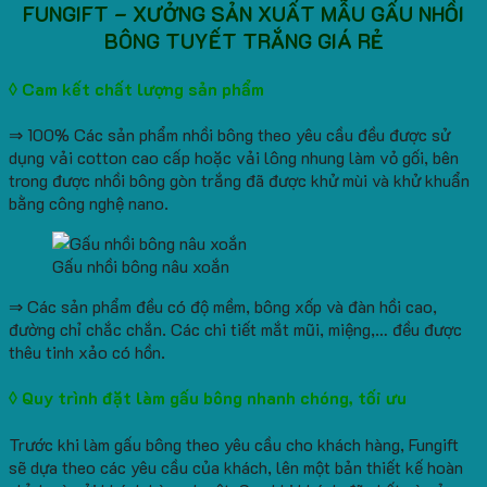
FUNGIFT – XƯỞNG SẢN XUẤT MẪU GẤU NHỒI
BÔNG TUYẾT TRẮNG GIÁ RẺ
◊ Cam kết chất lượng sản phẩm
⇒ 100% Các sản phẩm nhồi bông theo yêu cầu đều được sử
dụng vải cotton cao cấp hoặc vải lông nhung làm vỏ gối, bên
trong được nhồi bông gòn trắng đã được khử mùi và khử khuẩn
bằng công nghệ nano.
Gấu nhồi bông nâu xoắn
⇒ Các sản phẩm đều có độ mềm, bông xốp và đàn hồi cao,
đường chỉ chắc chắn. Các chi tiết mắt mũi, miệng,… đều được
thêu tinh xảo có hồn.
◊ Quy trình đặt làm gấu bông nhanh chóng, tối ưu
Trước khi làm gấu bông theo yêu cầu cho khách hàng, Fungift
sẽ dựa theo các yêu cầu của khách, lên một bản thiết kế hoàn