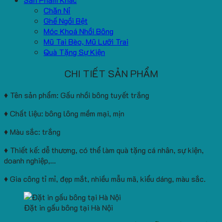
Chăn Nỉ
Ghế Ngồi Bệt
Móc Khoá Nhồi Bông
Mũ Tai Bèo, Mũ Lưỡi Trai
Quà Tặng Sự Kiện
CHI TIẾT SẢN PHẨM
♦ Tên sản phẩm: Gấu nhồi bông tuyết trắng
♦ Chất liệu: bông lông mềm mại, mịn
♦ Màu sắc: trắng
♦ Thiết kế: dễ thương, có thể làm quà tặng cá nhân, sự kiện,
doanh nghiệp,…
♦ Gia công tỉ mỉ, đẹp mắt, nhiều mẫu mã, kiểu dáng, màu sắc.
Đặt in gấu bông tại Hà Nội