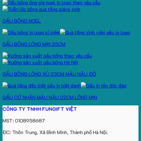
GẤU BÔNG NOEL
GẤU BÔNG LÔNG MỊN 25CM
GẤU BÔNG LÔNG XÙ 23CM MÀU NÂU ĐỎ
GẤU CỬ NHÂN MÀU NÂU 22CM LÔNG MỊN
CÔNG TY TNHH FUNGIFT VIỆT
MST: 0108958687
ĐC: Thôn Trung, Xã Bình Minh, Thành phố Hà Nội.