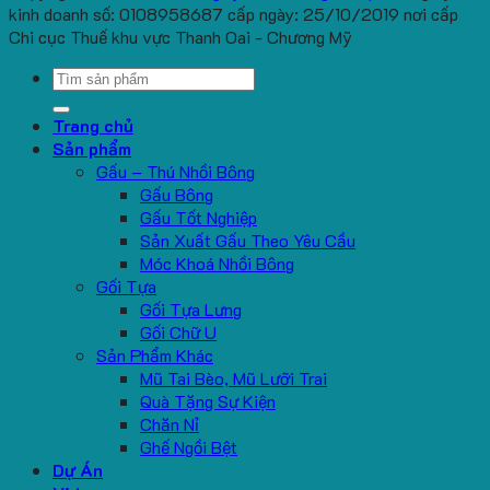
kinh doanh số: 0108958687 cấp ngày: 25/10/2019 nơi cấp
Chi cục Thuế khu vực Thanh Oai - Chương Mỹ
Search
for:
Trang chủ
Sản phẩm
Gấu – Thú Nhồi Bông
Gấu Bông
Gấu Tốt Nghiệp
Sản Xuất Gấu Theo Yêu Cầu
Móc Khoá Nhồi Bông
Gối Tựa
Gối Tựa Lưng
Gối Chữ U
Sản Phẩm Khác
Mũ Tai Bèo, Mũ Lưỡi Trai
Quà Tặng Sự Kiện
Chăn Nỉ
Ghế Ngồi Bệt
Dự Án