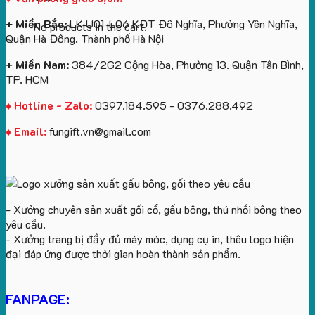
+ Miền Bắc:
LK U01-L06 KĐT Đô Nghĩa, Phường Yên Nghĩa,
No products in the cart.
Quận Hà Đông, Thành phố Hà Nội
+ Miền Nam:
384/2G2 Cộng Hòa, Phường 13. Quận Tân Bình,
TP. HCM
♦ Hotline - Zalo:
0397.184.595 - 0376.288.492
♦ Email:
fungift.vn@gmail.com
- Xưởng chuyên sản xuất gối cổ, gấu bông, thú nhồi bông theo
yêu cầu.
- Xưởng trang bị đầy đủ máy móc, dụng cụ in, thêu logo hiện
đại đáp ứng được thời gian hoàn thành sản phẩm.
FANPAGE: