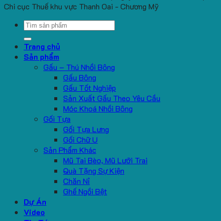
Chi cục Thuế khu vực Thanh Oai - Chương Mỹ
Search
for:
Trang chủ
Sản phẩm
Gấu – Thú Nhồi Bông
Gấu Bông
Gấu Tốt Nghiệp
Sản Xuất Gấu Theo Yêu Cầu
Móc Khoá Nhồi Bông
Gối Tựa
Gối Tựa Lưng
Gối Chữ U
Sản Phẩm Khác
Mũ Tai Bèo, Mũ Lưỡi Trai
Quà Tặng Sự Kiện
Chăn Nỉ
Ghế Ngồi Bệt
Dự Án
Video