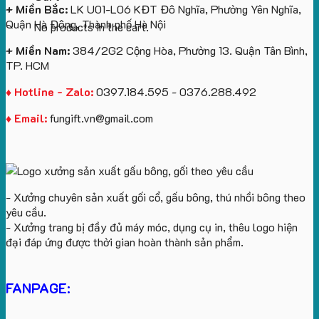
+ Miền Bắc:
LK U01-L06 KĐT Đô Nghĩa, Phường Yên Nghĩa,
Quận Hà Đông, Thành phố Hà Nội
No products in the cart.
+ Miền Nam:
384/2G2 Cộng Hòa, Phường 13. Quận Tân Bình,
TP. HCM
♦ Hotline - Zalo:
0397.184.595 - 0376.288.492
♦ Email:
fungift.vn@gmail.com
- Xưởng chuyên sản xuất gối cổ, gấu bông, thú nhồi bông theo
yêu cầu.
- Xưởng trang bị đầy đủ máy móc, dụng cụ in, thêu logo hiện
đại đáp ứng được thời gian hoàn thành sản phẩm.
FANPAGE: