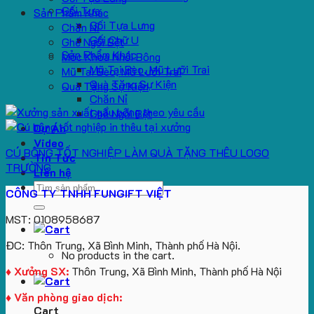
Gối Tựa
Sản Phẩm Khác
Gối Tựa Lưng
Chăn Nỉ
Gối Chữ U
Ghế Ngồi Bệt
Sản Phẩm Khác
Móc Khoá Nhồi Bông
Mũ Tai Bèo, Mũ Lưỡi Trai
Mũ Tai Bèo, Mũ Lưỡi Trai
Quà Tặng Sự Kiện
Quà Tặng Sự Kiện
Chăn Nỉ
Ghế Ngồi Bệt
Dự Án
Video
CÚ BÔNG TỐT NGHIỆP LÀM QUÀ TẶNG THÊU LOGO
Tin Tức
TRƯỜNG
Liên hệ
Search
CÔNG TY TNHH FUNGIFT VIỆT
for:
MST: 0108958687
ĐC: Thôn Trung, Xã Bình Minh, Thành phố Hà Nội.
No products in the cart.
♦ Xưởng SX:
Thôn Trung, Xã Bình Minh, Thành phố Hà Nội
♦ Văn phòng giao dịch:
Cart