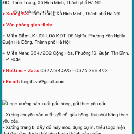
ĐC: Thôn Trung, Xã Bình Minh, Thành phố Hà Nội.
No products in the cart.
♦ Xưởng SX:
Thôn Trung, Xã Bình Minh, Thành phố Hà Nội
♦ Văn phòng giao dịch:
+ Miền Bắc:
LK U01-L06 KĐT Đô Nghĩa, Phường Yên Nghĩa,
Quận Hà Đông, Thành phố Hà Nội
+ Miền Nam:
384/2G2 Cộng Hòa, Phường 13. Quận Tân Bình,
TP. HCM
♦ Hotline - Zalo:
0397.184.595 - 0376.288.492
♦ Email:
fungift.vn@gmail.com
- Xưởng chuyên sản xuất gối cổ, gấu bông, thú nhồi bông theo
yêu cầu.
- Xưởng trang bị đầy đủ máy móc, dụng cụ in, thêu logo hiện
đại đáp ứng được thời gian hoàn thành sản phẩm.