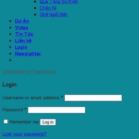
Quà Tặng Sự Kiện
Chăn Nỉ
Ghế Ngồi Bệt
Dự Án
Video
Tin Tức
Liên hệ
Login
Newsletter
Developed by
Tiepthitute
Login
Username or email address
*
Password
*
Remember me
Log in
Lost your password?