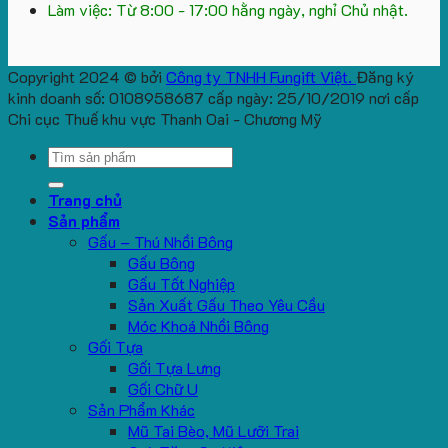
Làm việc: Từ 8:00 - 17:00 hằng ngày, nghỉ Chủ nhật.
Copyright 2024 © bởi
Công ty TNHH Fungift Việt.
Đăng ký
kinh doanh số: 0108958687 cấp ngày: 25/10/2019 nơi cấp
Chi cục Thuế khu vực Thanh Oai - Chương Mỹ
Search
for:
Trang chủ
Sản phẩm
Gấu – Thú Nhồi Bông
Gấu Bông
Gấu Tốt Nghiệp
Sản Xuất Gấu Theo Yêu Cầu
Móc Khoá Nhồi Bông
Gối Tựa
Gối Tựa Lưng
Gối Chữ U
Sản Phẩm Khác
Mũ Tai Bèo, Mũ Lưỡi Trai