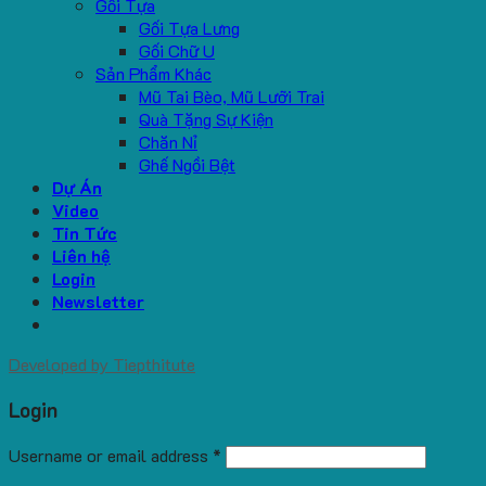
Gối Tựa
Gối Tựa Lưng
Gối Chữ U
Sản Phẩm Khác
Mũ Tai Bèo, Mũ Lưỡi Trai
Quà Tặng Sự Kiện
Chăn Nỉ
Ghế Ngồi Bệt
Dự Án
Video
Tin Tức
Liên hệ
Login
Newsletter
Developed by
Tiepthitute
Login
Username or email address
*