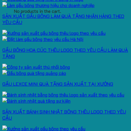
No products in the cart.
SẢN XUẤT GẤU BÔNG LÀM QUÀ TẶNG NHÃN HÀNG THEO
YÊU CẦU
GẤU BÔNG HOA CÚC THÊU LOGO THEO YÊU CẦU LÀM QUÀ
TẶNG
GẤU LEXCE MINI QUÀ TẶNG SẢN XUẤT TẠI XƯỞNG
SẢN XUẤT BÁNH SINH NHẬT BÔNG THÊU LOGO THEO YÊU
CẦU