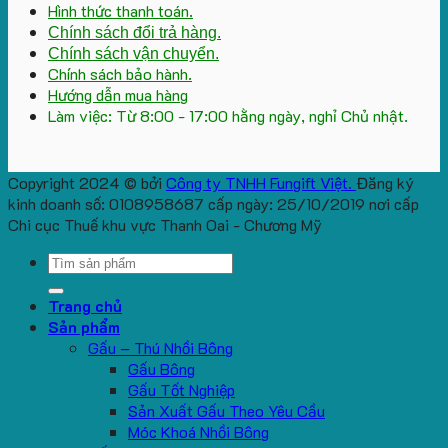
Hình thức thanh toán.
Chính sách đổi trả hàng.
Chính sách vận chuyển.
Chính sách bảo hành.
Hướng dẫn mua hàng
Làm việc: Từ 8:00 - 17:00 hằng ngày, nghỉ Chủ nhật.
Copyright 2024 © bởi
Công ty TNHH Fungift Việt.
Đăng ký
kinh doanh số: 0108958687 cấp ngày: 25/10/2019 nơi cấp
Chi cục Thuế khu vực Thanh Oai - Chương Mỹ
Search
for:
Trang chủ
Sản phẩm
Gấu – Thú Nhồi Bông
Gấu Bông
Gấu Tốt Nghiệp
Sản Xuất Gấu Theo Yêu Cầu
Móc Khoá Nhồi Bông