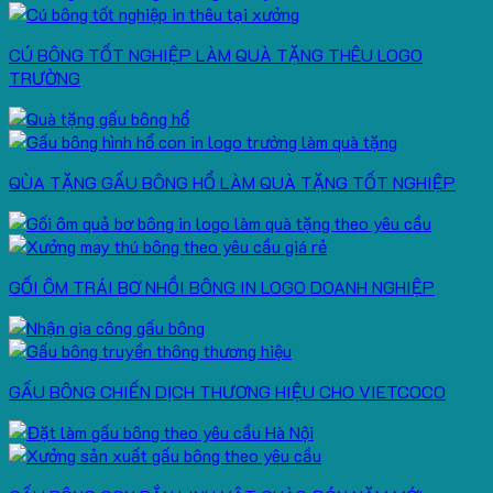
CÚ BÔNG TỐT NGHIỆP LÀM QUÀ TẶNG THÊU LOGO
TRƯỜNG
QÙA TẶNG GẤU BÔNG HỔ LÀM QUÀ TẶNG TỐT NGHIỆP
GỐI ÔM TRÁI BƠ NHỒI BÔNG IN LOGO DOANH NGHIỆP
GẤU BÔNG CHIẾN DỊCH THƯƠNG HIỆU CHO VIETCOCO