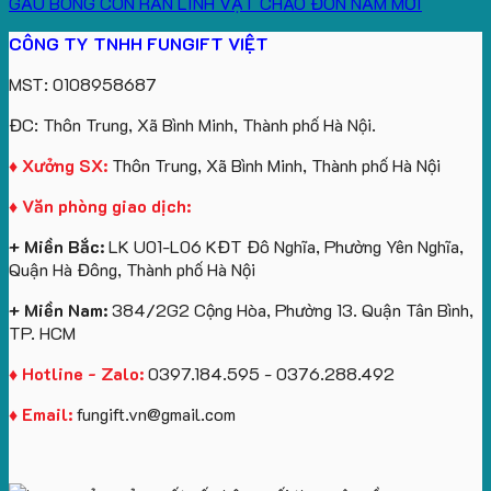
GẤU BÔNG CON RẮN LINH VẬT CHÀO ĐÓN NĂM MỚI
CÔNG TY TNHH FUNGIFT VIỆT
MST: 0108958687
ĐC: Thôn Trung, Xã Bình Minh, Thành phố Hà Nội.
♦ Xưởng SX:
Thôn Trung, Xã Bình Minh, Thành phố Hà Nội
♦ Văn phòng giao dịch:
+ Miền Bắc:
LK U01-L06 KĐT Đô Nghĩa, Phường Yên Nghĩa,
Quận Hà Đông, Thành phố Hà Nội
+ Miền Nam:
384/2G2 Cộng Hòa, Phường 13. Quận Tân Bình,
TP. HCM
♦ Hotline - Zalo:
0397.184.595 - 0376.288.492
♦ Email:
fungift.vn@gmail.com