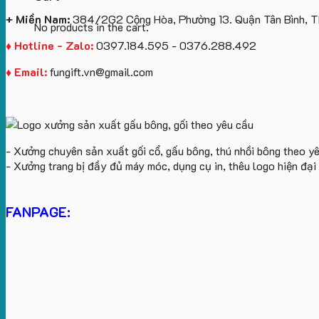
+ Miền Nam:
384/2G2 Cộng Hòa, Phường 13. Quận Tân Bình, 
No products in the cart.
♦ Hotline - Zalo:
0397.184.595 - 0376.288.492
♦ Email:
fungift.vn@gmail.com
- Xưởng chuyên sản xuất gối cổ, gấu bông, thú nhồi bông theo y
- Xưởng trang bị đầy đủ máy móc, dụng cụ in, thêu logo hiện đạ
FANPAGE: