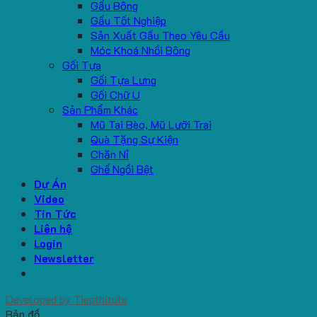
Gấu Bông
Gấu Tốt Nghiệp
Sản Xuất Gấu Theo Yêu Cầu
Móc Khoá Nhồi Bông
Gối Tựa
Gối Tựa Lưng
Gối Chữ U
Sản Phẩm Khác
Mũ Tai Bèo, Mũ Lưỡi Trai
Quà Tặng Sự Kiện
Chăn Nỉ
Ghế Ngồi Bệt
Dự Án
Video
Tin Tức
Liên hệ
Login
Newsletter
Developed by
Tiepthitute
Bản đồ