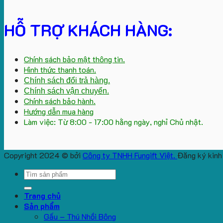
HỖ TRỢ KHÁCH HÀNG:
Chính sách bảo mật thông tin.
Hình thức thanh toán.
Chính sách đổi trả hàng.
Chính sách vận chuyển.
Chính sách bảo hành.
Hướng dẫn mua hàng
Làm việc: Từ 8:00 - 17:00 hằng ngày, nghỉ Chủ nhật.
Copyright 2024 © bởi
Công ty TNHH Fungift Việt.
Đăng ký kinh
Search
for:
Trang chủ
Sản phẩm
Gấu – Thú Nhồi Bông