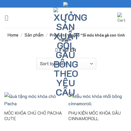
Skip
to
content
Home
Sản phẩm
/
/
Products tagged “Sỉ móc khóa gà con tinh
nghịch”
FILTER
MÓC KHÓA CHÚ CHÓ PACHA
PHỤ KIỆN MÓC KHÓA GẤU
CUTE
CINNAMOROLL