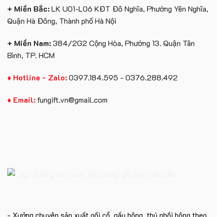
+ Miền Bắc:
LK U01-L06 KĐT Đô Nghĩa, Phường Yên Nghĩa,
Quận Hà Đông, Thành phố Hà Nội
+ Miền Nam:
384/2G2 Cộng Hòa, Phường 13. Quận Tân
Bình, TP. HCM
♦ Hotline - Zalo:
0397.184.595 - 0376.288.492
♦ Email:
fungift.vn@gmail.com
- Xưởng chuyên sản xuất gối cổ, gấu bông, thú nhồi bông theo