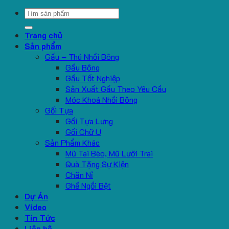
Search
for:
Trang chủ
Sản phẩm
Gấu – Thú Nhồi Bông
Gấu Bông
Gấu Tốt Nghiệp
Sản Xuất Gấu Theo Yêu Cầu
Móc Khoá Nhồi Bông
Gối Tựa
Gối Tựa Lưng
Gối Chữ U
Sản Phẩm Khác
Mũ Tai Bèo, Mũ Lưỡi Trai
Quà Tặng Sự Kiện
Chăn Nỉ
Ghế Ngồi Bệt
Dự Án
Video
Tin Tức
Liên hệ