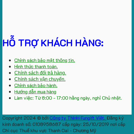
HỖ TRỢ KHÁCH HÀNG:
Chính sách bảo mật thông tin.
Hình thức thanh toán.
Chính sách đổi trả hàng.
Chính sách vận chuyển.
Chính sách bảo hành.
Hướng dẫn mua hàng
Làm việc: Từ 8:00 - 17:00 hằng ngày, nghỉ Chủ nhật.
Copyright 2024 © bởi
Công ty TNHH Fungift Việt.
Đăng ký
kinh doanh số: 0108958687 cấp ngày: 25/10/2019 nơi cấp
Chi cục Thuế khu vực Thanh Oai - Chương Mỹ