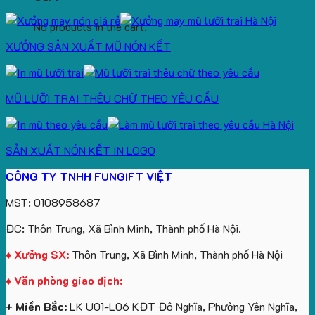
No products in the cart.
XƯỞNG SẢN XUẤT MŨ NÓN KẾT
MŨ LƯỠI TRAI THÊU CHỮ THEO YÊU CẦU
SẢN XUẤT NÓN KẾT IN LOGO
CÔNG TY TNHH FUNGIFT VIỆT
MST: 0108958687
ĐC: Thôn Trung, Xã Bình Minh, Thành phố Hà Nội.
♦ Xưởng SX:
Thôn Trung, Xã Bình Minh, Thành phố Hà Nội
♦ Văn phòng giao dịch:
+ Miền Bắc:
LK U01-L06 KĐT Đô Nghĩa, Phường Yên Nghĩa,