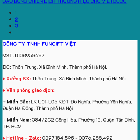
GẤU BÔNG CHIẾN DỊCH THƯƠNG HIỆU CHO VIETCOCO
1
2
3
CÔNG TY TNHH FUNGIFT VIỆT
MST: 0108958687
ĐC: Thôn Trung, Xã Bình Minh, Thành phố Hà Nội.
♦ Xưởng SX:
Thôn Trung, Xã Bình Minh, Thành phố Hà Nội
♦ Văn phòng giao dịch:
+ Miền Bắc:
LK U01-L06 KĐT Đô Nghĩa, Phường Yên Nghĩa,
Quận Hà Đông, Thành phố Hà Nội
+ Miền Nam:
384/2G2 Cộng Hòa, Phường 13. Quận Tân Bình,
TP. HCM
♦ Hotline - Zalo:
0397.184.595 - 0376.288.492