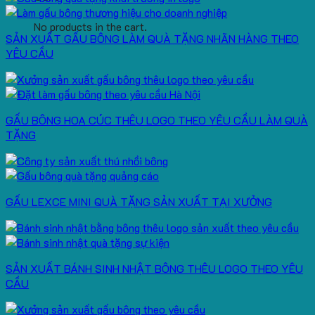
No products in the cart.
SẢN XUẤT GẤU BÔNG LÀM QUÀ TẶNG NHÃN HÀNG THEO
YÊU CẦU
GẤU BÔNG HOA CÚC THÊU LOGO THEO YÊU CẦU LÀM QUÀ
TẶNG
GẤU LEXCE MINI QUÀ TẶNG SẢN XUẤT TẠI XƯỞNG
SẢN XUẤT BÁNH SINH NHẬT BÔNG THÊU LOGO THEO YÊU
CẦU