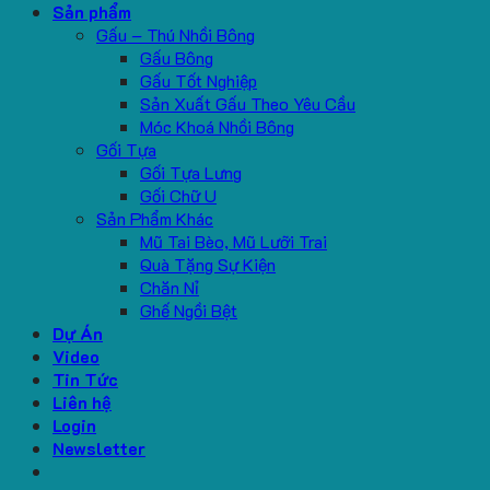
Sản phẩm
Gấu – Thú Nhồi Bông
Gấu Bông
Gấu Tốt Nghiệp
Sản Xuất Gấu Theo Yêu Cầu
Móc Khoá Nhồi Bông
Gối Tựa
Gối Tựa Lưng
Gối Chữ U
Sản Phẩm Khác
Mũ Tai Bèo, Mũ Lưỡi Trai
Quà Tặng Sự Kiện
Chăn Nỉ
Ghế Ngồi Bệt
Dự Án
Video
Tin Tức
Liên hệ
Login
Newsletter