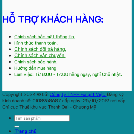
HỖ TRỢ KHÁCH HÀNG:
Chính sách bảo mật thông tin.
Hình thức thanh toán.
Chính sách đổi trả hàng.
Chính sách vận chuyển.
Chính sách bảo hành.
Hướng dẫn mua hàng
Làm việc: Từ 8:00 - 17:00 hằng ngày, nghỉ Chủ nhật.
Copyright 2024 © bởi
Công ty TNHH Fungift Việt.
Đăng ký
kinh doanh số: 0108958687 cấp ngày: 25/10/2019 nơi cấp
Chi cục Thuế khu vực Thanh Oai - Chương Mỹ
Search
for:
Trang chủ