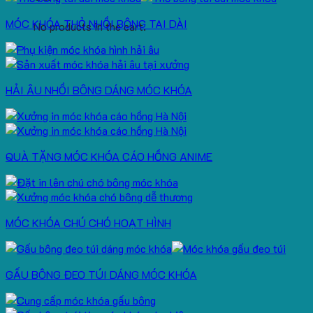
MÓC KHÓA THỎ NHỒI BÔNG TAI DÀI
No products in the cart.
HẢI ÂU NHỒI BÔNG DÁNG MÓC KHÓA
QUÀ TẶNG MÓC KHÓA CÁO HỒNG ANIME
MÓC KHÓA CHÚ CHÓ HOẠT HÌNH
GẤU BÔNG ĐEO TÚI DÁNG MÓC KHÓA