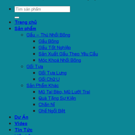
Search
for:
Trang chủ
Sản phẩm
Gấu – Thú Nhồi Bông
Gấu Bông
Gấu Tốt Nghiệp
Sản Xuất Gấu Theo Yêu Cầu
Móc Khoá Nhồi Bông
Gối Tựa
Gối Tựa Lưng
Gối Chữ U
Sản Phẩm Khác
Mũ Tai Bèo, Mũ Lưỡi Trai
Quà Tặng Sự Kiện
Chăn Nỉ
Ghế Ngồi Bệt
Dự Án
Video
Tin Tức