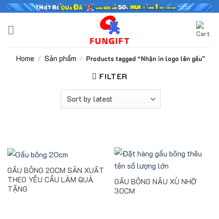
Skip
to
content
Home
Sản phẩm
/
/
Products tagged “Nhận in logo lên gấu”
FILTER
GẤU BÔNG 20CM SẢN XUẤT
THEO YÊU CẦU LÀM QUÀ
GẤU BÔNG NÂU XÙ NHỠ
TẶNG
30CM