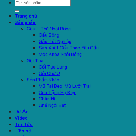
Search
for:
Trang chủ
Sản phẩm
Gấu – Thú Nhồi Bông
Gấu Bông
Gấu Tốt Nghiệp
Sản Xuất Gấu Theo Yêu Cầu
Móc Khoá Nhồi Bông
Gối Tựa
Gối Tựa Lưng
Gối Chữ U
Sản Phẩm Khác
Mũ Tai Bèo, Mũ Lưỡi Trai
Quà Tặng Sự Kiện
Chăn Nỉ
Ghế Ngồi Bệt
Dự Án
Video
Tin Tức
Liên hệ