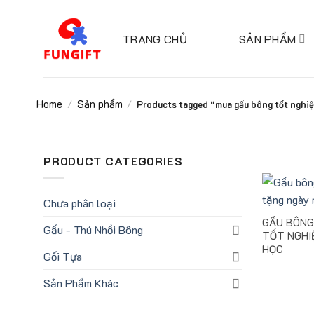
Skip
to
TRANG CHỦ
SẢN PHẨM
content
Home
Sản phẩm
/
/
Products tagged “mua gấu bông tốt nghi
PRODUCT CATEGORIES
Chưa phân loại
GẤU BÔNG
Gấu - Thú Nhồi Bông
TỐT NGHI
HỌC
Gối Tựa
Sản Phẩm Khác