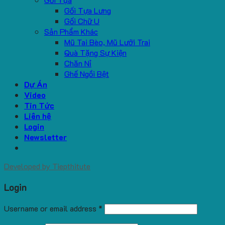
Gối Tựa Lưng
Gối Chữ U
Sản Phẩm Khác
Mũ Tai Bèo, Mũ Lưỡi Trai
Quà Tặng Sự Kiện
Chăn Nỉ
Ghế Ngồi Bệt
Dự Án
Video
Tin Tức
Liên hệ
Login
Newsletter
Developed by
Tiepthitute
Login
Username or email address
*