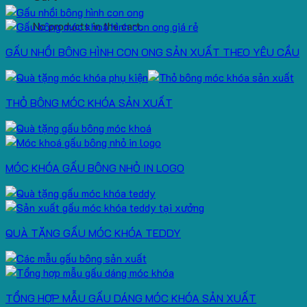
No products in the cart.
GẤU NHỒI BÔNG HÌNH CON ONG SẢN XUẤT THEO YÊU CẦU
THỎ BÔNG MÓC KHÓA SẢN XUẤT
MÓC KHÓA GẤU BÔNG NHỎ IN LOGO
QUÀ TẶNG GẤU MÓC KHÓA TEDDY
TỔNG HỢP MẪU GẤU DÁNG MÓC KHÓA SẢN XUẤT