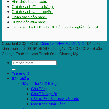
Hình thức thanh toán.
Chính sách đổi trả hàng.
Chính sách vận chuyển.
Chính sách bảo hành.
Hướng dẫn mua hàng
Làm việc: Từ 8:00 - 17:00 hằng ngày, nghỉ Chủ nhật.
Copyright 2024 © bởi
Công ty TNHH Fungift Việt.
Đăng ký
kinh doanh số: 0108958687 cấp ngày: 25/10/2019 nơi cấp
Chi cục Thuế khu vực Thanh Oai - Chương Mỹ
Search
for:
Trang chủ
Sản phẩm
Gấu – Thú Nhồi Bông
Gấu Bông
Gấu Tốt Nghiệp
Sản Xuất Gấu Theo Yêu Cầu
Móc Khoá Nhồi Bông
Gối Tựa