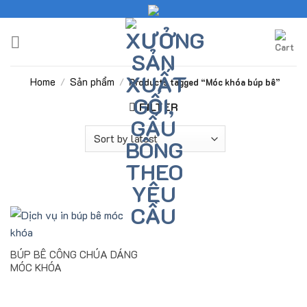
Skip
to
content
Home
Sản phẩm
/
/
Products tagged “Móc khóa búp bê”
FILTER
BÚP BÊ CÔNG CHÚA DÁNG
MÓC KHÓA