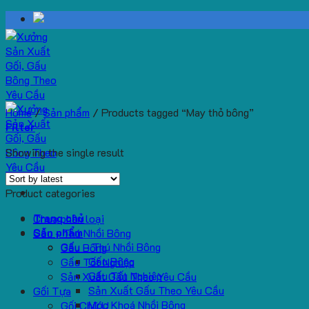
Skip
to
content
Home
/
Sản phẩm
/
Products tagged “May thỏ bông”
Filter
Showing the single result
Product categories
Trang chủ
Chưa phân loại
Sản phẩm
Gấu - Thú Nhồi Bông
Gấu – Thú Nhồi Bông
Gấu Bông
Gấu Bông
Gấu Tốt Nghiệp
Gấu Tốt Nghiệp
Sản Xuất Gấu Theo Yêu Cầu
Sản Xuất Gấu Theo Yêu Cầu
Gối Tựa
Móc Khoá Nhồi Bông
Gối Chữ U