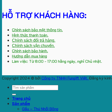
HỖ TRỢ KHÁCH HÀNG:
Chính sách bảo mật thông tin.
Hình thức thanh toán.
Chính sách đổi trả hàng.
Chính sách vận chuyển.
Chính sách bảo hành.
Hướng dẫn mua hàng
Làm việc: Từ 8:00 - 17:00 hằng ngày, nghỉ Chủ nhật.
Copyright 2024 © bởi
Công ty TNHH Fungift Việt.
Đăng ký kinh
Search
for:
Trang chủ
Sản phẩm
Gấu – Thú Nhồi Bông