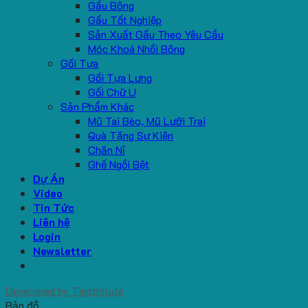
Gấu Bông
Gấu Tốt Nghiệp
Sản Xuất Gấu Theo Yêu Cầu
Móc Khoá Nhồi Bông
Gối Tựa
Gối Tựa Lưng
Gối Chữ U
Sản Phẩm Khác
Mũ Tai Bèo, Mũ Lưỡi Trai
Quà Tặng Sự Kiện
Chăn Nỉ
Ghế Ngồi Bệt
Dự Án
Video
Tin Tức
Liên hệ
Login
Newsletter
Developed by
Tiepthitute
Bản đồ