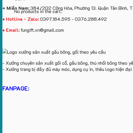
+ Miền Nam:
384/2G2 Cộng Hòa, Phường 13. Quận Tân Bình, 
No products in the cart.
♦ Hotline - Zalo:
0397.184.595 - 0376.288.492
♦ Email:
fungift.vn@gmail.com
- Xưởng chuyên sản xuất gối cổ, gấu bông, thú nhồi bông theo y
- Xưởng trang bị đầy đủ máy móc, dụng cụ in, thêu logo hiện đạ
FANPAGE: