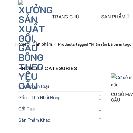
Skip
to
TRANG CHỦ
SẢN PHẨM
content
Home
Sản phẩm
/
/
Products tagged “khăn rằn bà ba in logo
PRODUCT CATEGORIES
Chưa phân loại
CƠ SỞ MA
Gấu - Thú Nhồi Bông
CẦU
Gối Tựa
Sản Phẩm Khác