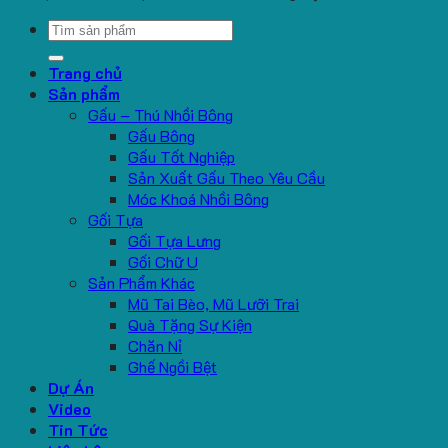
Search
for:
Trang chủ
Sản phẩm
Gấu – Thú Nhồi Bông
Gấu Bông
Gấu Tốt Nghiệp
Sản Xuất Gấu Theo Yêu Cầu
Móc Khoá Nhồi Bông
Gối Tựa
Gối Tựa Lưng
Gối Chữ U
Sản Phẩm Khác
Mũ Tai Bèo, Mũ Lưỡi Trai
Quà Tặng Sự Kiện
Chăn Nỉ
Ghế Ngồi Bệt
Dự Án
Video
Tin Tức