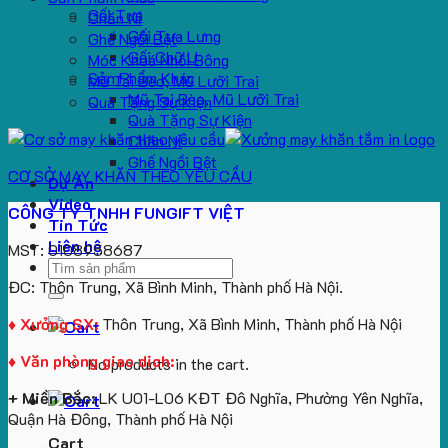
Gối Tựa
Chăn Nỉ
Gối Tựa Lưng
Ghế Ngồi Bệt
Gối Chữ U
Móc Khoá Nhồi Bông
Sản Phẩm Khác
Mũ Tai Bèo, Mũ Lưỡi Trai
Mũ Tai Bèo, Mũ Lưỡi Trai
Quà Tặng Sự Kiện
Quà Tặng Sự Kiện
Chăn Nỉ
Ghế Ngồi Bệt
CƠ SỞ MAY KHĂN THEO YÊU CẦU
Dự Án
Video
CÔNG TY TNHH FUNGIFT VIỆT
Tin Tức
Liên hệ
MST: 0108958687
Search
ĐC: Thôn Trung, Xã Bình Minh, Thành phố Hà Nội.
for:
♦ Xưởng SX:
Thôn Trung, Xã Bình Minh, Thành phố Hà Nội
♦ Văn phòng giao dịch:
No products in the cart.
+ Miền Bắc:
LK U01-L06 KĐT Đô Nghĩa, Phường Yên Nghĩa,
Quận Hà Đông, Thành phố Hà Nội
Cart