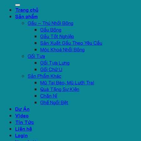
for:
Trang chủ
Sản phẩm
Gấu – Thú Nhồi Bông
Gấu Bông
Gấu Tốt Nghiệp
Sản Xuất Gấu Theo Yêu Cầu
Móc Khoá Nhồi Bông
Gối Tựa
Gối Tựa Lưng
Gối Chữ U
Sản Phẩm Khác
Mũ Tai Bèo, Mũ Lưỡi Trai
Quà Tặng Sự Kiện
Chăn Nỉ
Ghế Ngồi Bệt
Dự Án
Video
Tin Tức
Liên hệ
Login