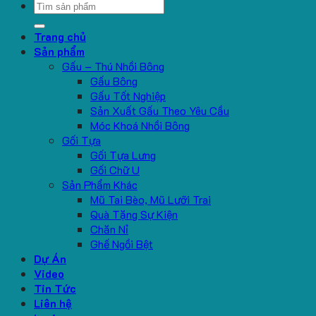
Search
for:
Trang chủ
Sản phẩm
Gấu – Thú Nhồi Bông
Gấu Bông
Gấu Tốt Nghiệp
Sản Xuất Gấu Theo Yêu Cầu
Móc Khoá Nhồi Bông
Gối Tựa
Gối Tựa Lưng
Gối Chữ U
Sản Phẩm Khác
Mũ Tai Bèo, Mũ Lưỡi Trai
Quà Tặng Sự Kiện
Chăn Nỉ
Ghế Ngồi Bệt
Dự Án
Video
Tin Tức
Liên hệ