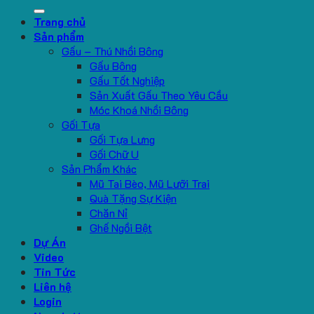
for:
Trang chủ
Sản phẩm
Gấu – Thú Nhồi Bông
Gấu Bông
Gấu Tốt Nghiệp
Sản Xuất Gấu Theo Yêu Cầu
Móc Khoá Nhồi Bông
Gối Tựa
Gối Tựa Lưng
Gối Chữ U
Sản Phẩm Khác
Mũ Tai Bèo, Mũ Lưỡi Trai
Quà Tặng Sự Kiện
Chăn Nỉ
Ghế Ngồi Bệt
Dự Án
Video
Tin Tức
Liên hệ
Login