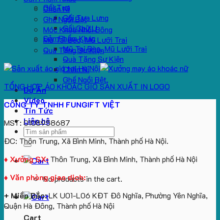
Gối Tựa
Chăn Nỉ
Gối Tựa Lưng
Ghế Ngồi Bệt
Gối Chữ U
Móc Khoá Nhồi Bông
Sản Phẩm Khác
Mũ Tai Bèo, Mũ Lưỡi Trai
Mũ Tai Bèo, Mũ Lưỡi Trai
Quà Tặng Sự Kiện
Quà Tặng Sự Kiện
Chăn Nỉ
Ghế Ngồi Bệt
TỔNG HỢP ÁO KHOÁC GIÓ SẢN XUẤT IN LOGO
Dự Án
Video
CÔNG TY TNHH FUNGIFT VIỆT
Tin Tức
Liên hệ
MST: 0108958687
Search
ĐC: Thôn Trung, Xã Bình Minh, Thành phố Hà Nội.
for:
♦ Xưởng SX:
Thôn Trung, Xã Bình Minh, Thành phố Hà Nội
♦ Văn phòng giao dịch:
No products in the cart.
+ Miền Bắc:
LK U01-L06 KĐT Đô Nghĩa, Phường Yên Nghĩa,
Quận Hà Đông, Thành phố Hà Nội
Cart